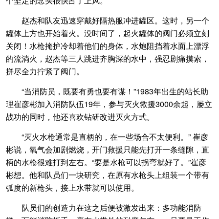
个坚定的念头很快占了上风。
赵杰和队友迅速穿戴好隔热服冲进罐区。这时，另一个
罐体上方也开始着火。没时间了，起火罐体的阀门必须立刻
关闭！水枪掩护冷却着他们的身体，水炮阻挡着水面上漂浮
的流淌火，赵杰等三人跳进齐胸深的水中，强忍剧痛摸索，
拼尽全力拧紧了阀门。
“当消防员，既要有勇也要有谋！”1983年出生的站长助
理崔彦彬加入消防队伍19年，参与灭火救援3000余起，屡立
战功的同时，他还喜欢钻研改进灭火方式。
“灭火水枪通常是直柄的，在一些场合不太便利。” 崔彦
彬说，氧气会加剧燃烧，开门救援只能先打开一条缝隙，直
柄的水枪很难打到左右。“要是水枪可以拐弯就好了。”崔彦
彬想。他和队员们一块研究，在原有水枪头上组装一个带有
弧度的新枪头，接上水带就可以使用。
队员们的创造力在这之后便被激发出来：多功能消防