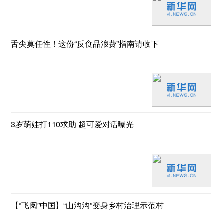
舌尖莫任性！这份“反食品浪费”指南请收下
3岁萌娃打110求助 超可爱对话曝光
【“飞阅”中国】“山沟沟”变身乡村治理示范村