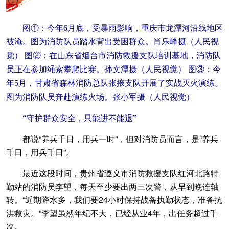
图①：今年6月底，受暴雨影响，重庆市龙潭河沿线地区
被淹。图为消防队员踏水背出受困群众。肖乐峰摄（人民视
觉） 图②：在山东省烟台市消防救援支队培训基地，消防队
员正在参加绳索攀爬比赛。孙文潭摄（人民视觉） 图③：今
年5月，甘肃省森林消防总队张掖支队开展了实战灭火演练。
图为消防队员奔赴演练火场。张小军摄（人民视觉）
“守护群众安全，只能进不能退”
都说“养兵千日，用兵一时”，但对消防员而言，是“养兵
千日，用兵千日”。
最近这段时间，贵州省遵义市消防救援支队红河北路特
勤站的消防员李望，每天至少要出两三次警，从早到晚连轴
转。“近期降水多，我们要24小时保持战备执勤状态，准备抗
洪救灾。”李望虽然年纪不大，已经从业4年，出任务超过千
次。