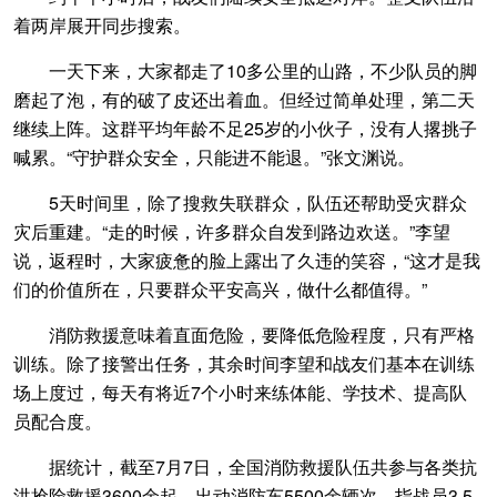
着两岸展开同步搜索。
一天下来，大家都走了10多公里的山路，不少队员的脚
磨起了泡，有的破了皮还出着血。但经过简单处理，第二天
继续上阵。这群平均年龄不足25岁的小伙子，没有人撂挑子
喊累。“守护群众安全，只能进不能退。”张文渊说。
5天时间里，除了搜救失联群众，队伍还帮助受灾群众
灾后重建。“走的时候，许多群众自发到路边欢送。”李望
说，返程时，大家疲惫的脸上露出了久违的笑容，“这才是我
们的价值所在，只要群众平安高兴，做什么都值得。”
消防救援意味着直面危险，要降低危险程度，只有严格
训练。除了接警出任务，其余时间李望和战友们基本在训练
场上度过，每天有将近7个小时来练体能、学技术、提高队
员配合度。
据统计，截至7月7日，全国消防救援队伍共参与各类抗
洪抢险救援3600余起，出动消防车5500余辆次、指战员3.5