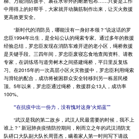
梯、万能消防扳手、裹在水带外的耐磨包布……只要是工作
中用得上的好帮手，大家就开动脑筋制作出来，让灭火救援
更高效更安全。
“新时代的消防员，哪能没有一身好本领？”说这话的罗
忠臣1994年出生，是全站公认的绳索专家。通过多年的救援
经验总结，罗忠臣发现在消防车难开进的老小区，绳桥救援
是关键手段。三四年间，罗忠臣废寝忘食地查阅资料、请教
专家，在训练塔与道旁树木之间搭建绳桥，平日里反复练
习。在2015年的一次高层小区火灾救援中，罗忠臣利用绳索
与滑轮的配合，成功将被困群众安全转移到另一栋居民楼
顶。5年以来，罗忠臣通过绳桥，救援群众13人，成功率
100%。
“在抗疫中出一份力，没有愧对这身‘火焰蓝’”
“武汉是我的第二故乡，武汉人民最需要的时候，我不上
谁上？” 新冠肺炎疫情防控期间，刚而立之年的武汉消防支
队硚口大队副大队长周晋杰，瞒着家人第一时间写下请战