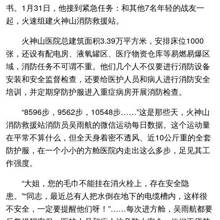
书。1月31日，他接到紧急任务：和其他7名年轻的战友一
起，火速组建火神山消防救援站。
火神山医院总建筑面积3.39万平方米，安排床位1000
张，还设有配电房、液氧罐区、医疗物资仓库等易燃易爆区
域，消防任务不可谓不重。他们几个人不仅要进行消防设备
安装和安全监督检查，还要给医护人员和病人进行消防安全
培训，并定期穿防护服进入重症病房开展消防检查。
“8596步，9562步，10548步……”这是那些天，火神山
消防救援站消防员吴雨航的微信运动每日数据。这个运动量
在平常不算什么，但全天身着密不透风、近10公斤重的全套
防护服，在一个小小的方舱医院内走出这么多步，足见其工
作强度。
“大姐，您的毛巾不能挂在消火栓上，存在安全隐
患。”“同志，最近总有人把水倒在地下的电缆槽内，这样很
不安全，一定要提醒他们呀！”……每次进方舱，吴雨航都要