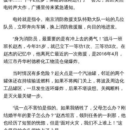
电铃声大作，广播里传来紧急通知。
电铃就是指令。南京消防救援支队特勤大队一站的几位
队员，立即奔向车辆，换上消防救援服，向目的地进发。
“身为消防员，最重要的是有冲上去的勇气！”战斗一班
班长赵杰，今年31岁，就已立下一等功1次、三等功3次。在
赵杰的记忆中，他离死亡最近的一次救援，是2016年4月，
靖江市丹华村德桥化工物流仓储爆炸。
当时情况有多危险？起火点是一个汽油罐，邻近的两个
罐体还在持续输送燃料，如果不将阀门关上，将波及周边化
工品罐区，一旦发生连环爆炸，后果不堪设想。关阀断料，
是灭火最关键一步。
“说一点不害怕是假的。如果我牺牲了，父母怎么办？刚
结婚半年的妻子怎么办？”赵杰坦言，领到任务的一刹那，他
也经历了短暂的恍惚，但是“面对火灾，我们不上谁上！”这