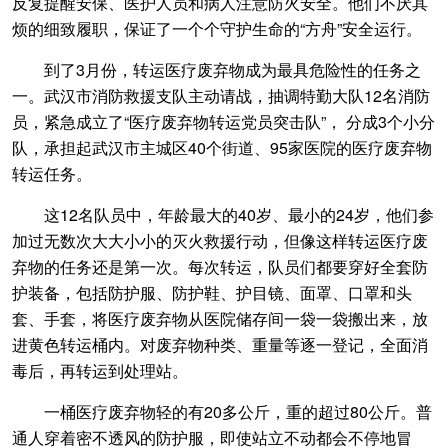
反复提醒安保、医护人员和病人注意防火安全。他们不厌其
烦的细致履职，保证了一个个守护生命的“方舟”安全运行。
到了3月份，转运医疗废弃物成为最具危险性的任务之
一。武汉市消防救援支队主动请战，抽调特勤大队12名消防
员，紧急成立了“医疗废弃物转运党员突击队”， 分成3个小分
队，承担起武汉市主城区40个街道、95家医院的医疗废弃物
转运任务。
这12名队员中，年龄最大的40岁、最小的24岁，他们参
加过无数次大大小小的灭火救援行动，但像这样转运医疗废
弃物的任务还是第一次。每次转运，队员们都要穿好全套防
护装备，包括防护服、防护鞋、护目镜、面罩、口罩和头
套、手套，将医疗废弃物从医院储存间一袋一袋搬出来，放
进黄色转运桶内。对废弃物种类、重量等逐一登记，全面消
毒后，再转运到处理站。
一桶医疗废弃物轻的有20多公斤，重的超过80公斤。普
通人穿着密不透风的防护服，即使站立不动都会不停地冒