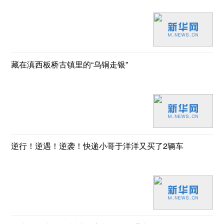
藏在滇西板桥古镇里的“乌铜走银”
逆行！逆遇！逆袭！快递小哥于洋洋又买了2辆车