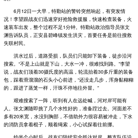
6月12日一大早，特勤站的警铃突然响起，有突发情
况！李望跟战友们迅速穿好抢险救援服，快速检查装备，火
速装车出发，整个过程不足1分钟。特勤站政治指导员张文
渊告诉队员，正安县碧峰镇发生洪灾，首要任务是前往搜救
失联村民。
洪水过后，道路受损，队员们只能卸下装备，徒步沿河
搜索。“不是上山就是下山，大水一冲，很难找到路。”李望
说，战友们顶着30摄氏度的高温，轮流抬着30多斤重的装备
包，踩着滑溜溜的石头小心前进，“还没走几步，浑身黏糊糊
的，跟进了蒸笼一样，汗珠不停地往外冒。”
艰难搜索了一阵，听到有人在远处喊，河对岸可能有
人。张文渊随即挑了几个水性好的，准备蹚过去。河面差不
多有20米宽，水没到胸部，不借助外力很容易被冲走，下水
的消防员拿着棍子，顺着绳索，小心试探着往前挪。
约半个小时后，战友们陆续安全抵达对岸。整支队伍沿