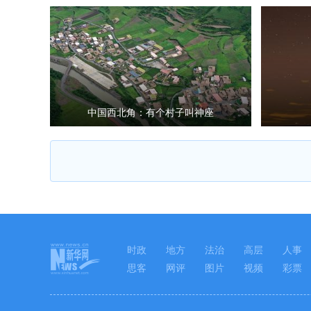
中国西北角：有个村子叫神座
时政
地方
法治
高层
人事
思客
网评
图片
视频
彩票