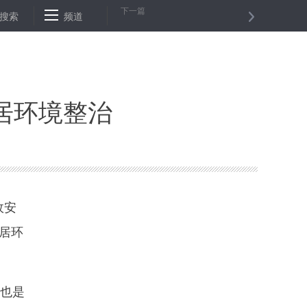
下一篇
平主席视察空军航空大学时的重要讲话在全军引起强烈反响
搜索
频道
香港社
居环境整治
政安
居环
，也是