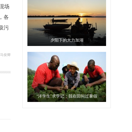
现场
，各
圾污
夕阳下的大力加湖
 马俊卿
“洋学生”求学记：我在田间过暑假