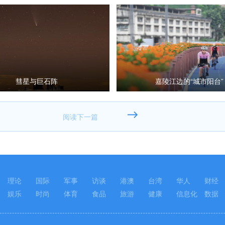
彗星与巨石阵
嘉陵江边的“城市阳台”
理论
国际
军事
访谈
港澳
台湾
华人
财经
娱乐
时尚
体育
食品
旅游
健康
信息化
数据