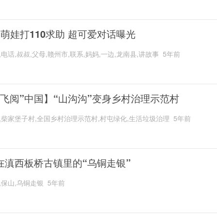
岁萌娃打110求助 超可爱对话曝光
,电话,叔叔,父母,赣州市,联系,妈妈,一边,龙南县,讲故事
5年前
“飞阅”中国】“山沟沟”变身乡村治理示范村
,柴家堡子村,全国乡村治理示范村,村屯绿化,生活垃圾治理
5年前
在滇西板桥古镇里的“乌铜走银”
,保山,乌铜走银
5年前