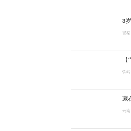
3
警察
【
铁岭
藏
云南