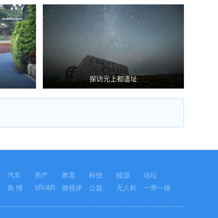
探访元上都遗址
汽车
房产
教育
科技
能源
论坛
舆 情
VR/AR
微视评
公益
无人机
一带一路