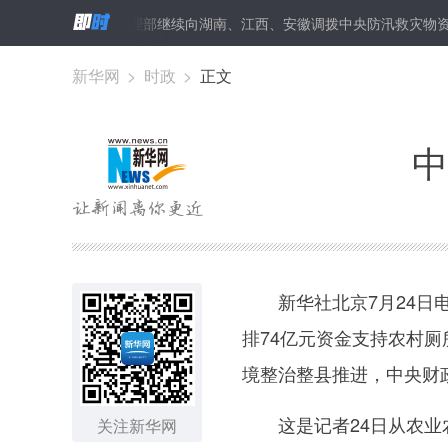
防办、应急管理部继续向湖南、江西、安徽调拨中央防汛救灾物资
俄
新华网
>
时政
>
正文
中
新华社北京7月24日电
排74亿元资金支持农村
境整治整县推进，中央财
这是记者24日从农业农
关注新华网