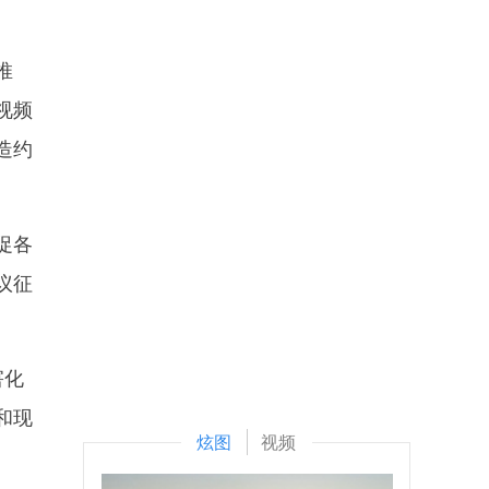
推
视频
造约
促各
议征
害化
和现
炫图
视频