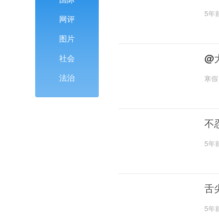
5年
网评
图片
@
社会
法治
寒假
不
5年
舌
5年