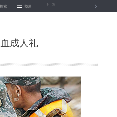
下一篇
知晓
搜索
河北严格管控抽采地热水
频道
我国启动“绿洲项目”探索降低乙肝
热血成人礼