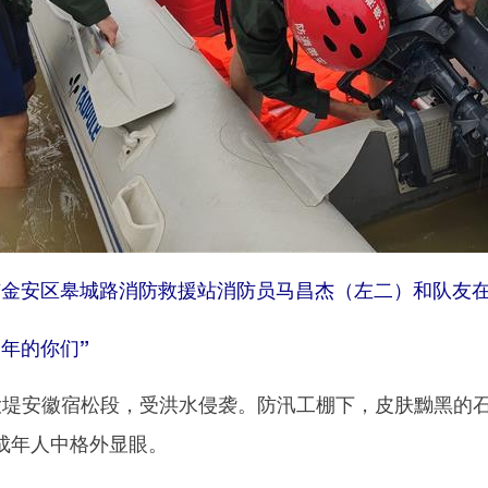
安市金安区皋城路消防救援站消防员马昌杰（左二）和队友
年的你们”
安徽宿松段，受洪水侵袭。防汛工棚下，皮肤黝黑的石
成年人中格外显眼。