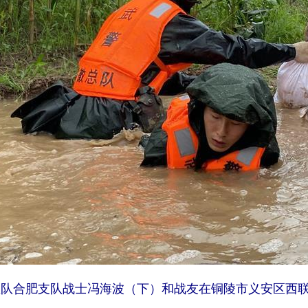
徽总队合肥支队战士冯海波（下）和战友在铜陵市义安区西