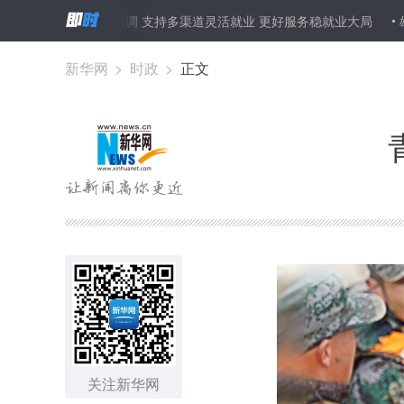
华强调 支持多渠道灵活就业 更好服务稳就业大局
雄安新区首条建材运
新华网
>
时政
>
正文
关注新华网