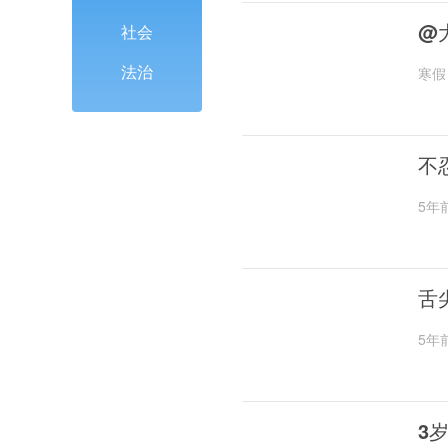
@
社会
法治
寒假
不
5年
舌
5年
3