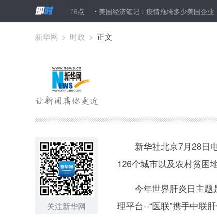
9% 收报24772.76点
美国经济笔记：疫情拖垮多少美国企业
指
新华网
>
时政
>
正文
新华社北京7月28日电
126个城市以及农村贫
今年世界肝炎日主题是“
理平台--“医联”携手中
关注新华网