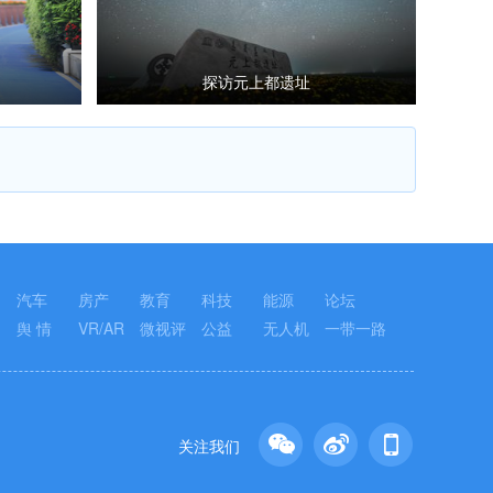
探访元上都遗址
汽车
房产
教育
科技
能源
论坛
舆 情
VR/AR
微视评
公益
无人机
一带一路
关注我们