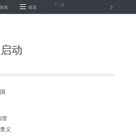
下一篇
2亿元 96万人次受益
搜索
频道
习近平向国际热核聚变实验堆计划重大工程安
诊启动
全国
病管
筛查义