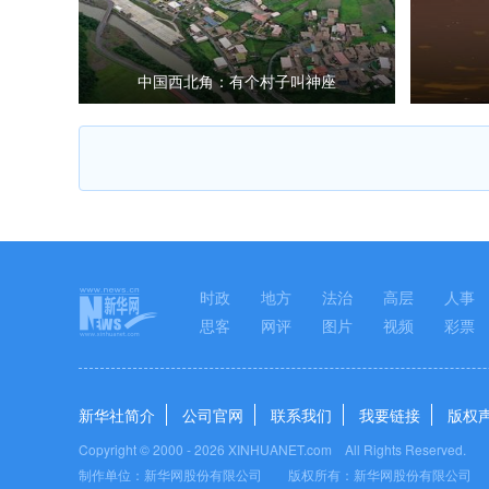
中国西北角：有个村子叫神座
时政
地方
法治
高层
人事
思客
网评
图片
视频
彩票
新华社简介
公司官网
联系我们
我要链接
版权
Copyright © 2000 -
2026 XINHUANET.com All Rights Reserved.
制作单位：新华网股份有限公司 版权所有：新华网股份有限公司