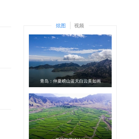
炫图
视频
青岛：仲夏崂山蓝天白云美如画