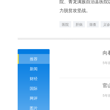
院、青龙满族自治县医院
力脱贫攻坚战。
医院
肝病
筛查
义诊
向
推荐
5年
新闻
财经
官
国际
5年
网评
图片