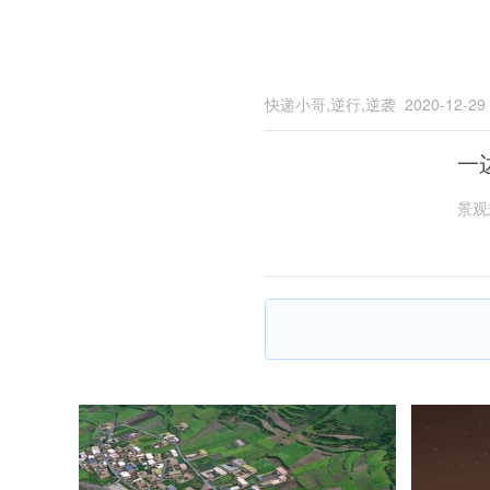
快递小哥,逆行,逆袭
2020-12-29
一
景观