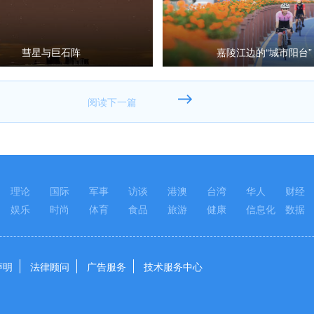
彗星与巨石阵
嘉陵江边的“城市阳台”
理论
国际
军事
访谈
港澳
台湾
华人
财经
娱乐
时尚
体育
食品
旅游
健康
信息化
数据
声明
法律顾问
广告服务
技术服务中心