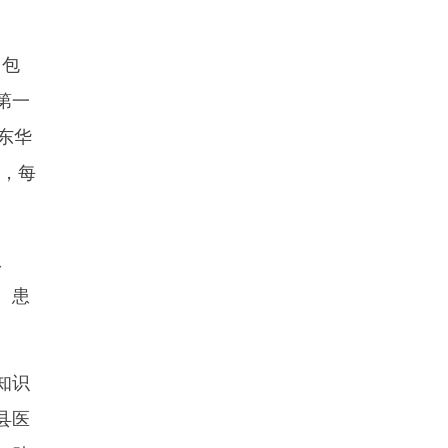
，包
第一
东华
因，每
患
、患
知识
县医