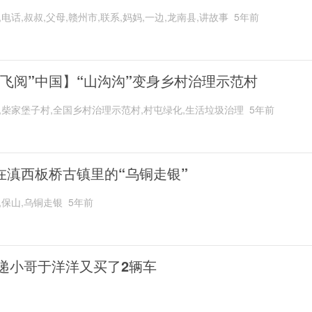
,电话,叔叔,父母,赣州市,联系,妈妈,一边,龙南县,讲故事
5年前
“飞阅”中国】“山沟沟”变身乡村治理示范村
,柴家堡子村,全国乡村治理示范村,村屯绿化,生活垃圾治理
5年前
在滇西板桥古镇里的“乌铜走银”
,保山,乌铜走银
5年前
递小哥于洋洋又买了2辆车