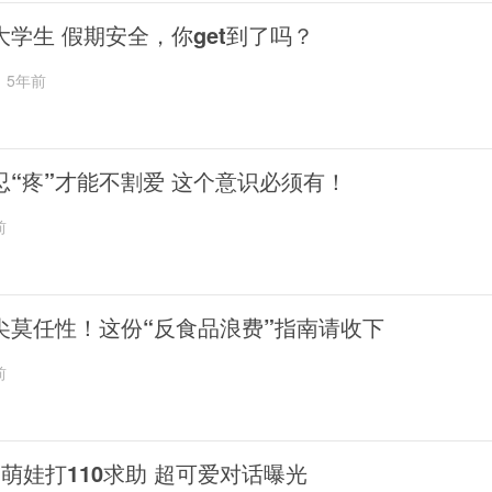
大学生 假期安全，你get到了吗？
5年前
忍“疼”才能不割爱 这个意识必须有！
前
尖莫任性！这份“反食品浪费”指南请收下
前
岁萌娃打110求助 超可爱对话曝光