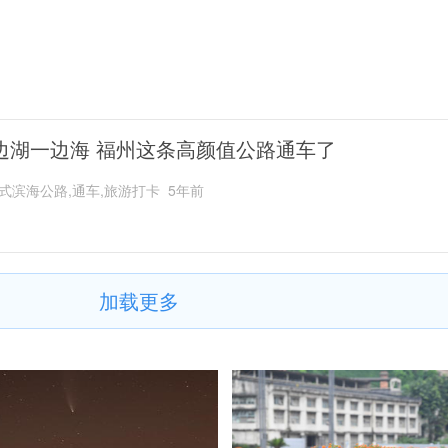
边湖一边海 福州这条高颜值公路通车了
式滨海公路,通车,旅游打卡
5年前
加载更多