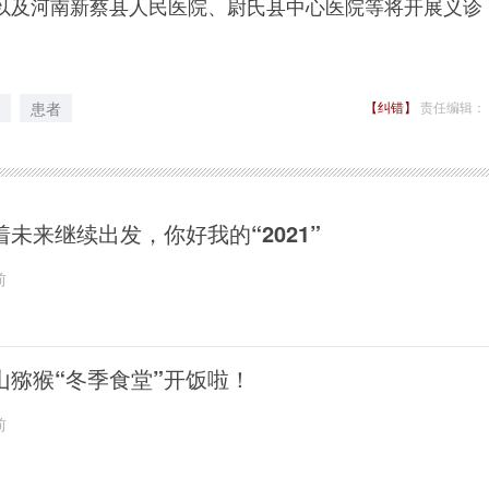
以及河南新蔡县人民医院、尉氏县中心医院等将开展义诊
患者
【纠错】
责任编辑：
着未来继续出发，你好我的“2021”
前
山猕猴“冬季食堂”开饭啦！
前