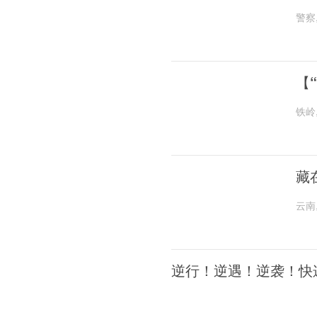
警察
【
铁岭
藏
云南
逆行！逆遇！逆袭！快