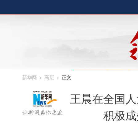
新华网
>
高层
>
正文
王晨在全国人
积极成