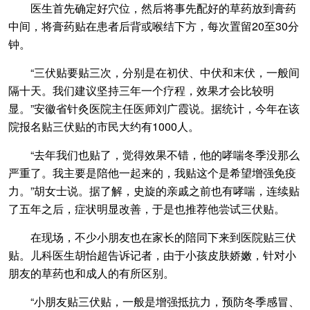
医生首先确定好穴位，然后将事先配好的草药放到膏药
中间，将膏药贴在患者后背或喉结下方，每次置留20至30分
钟。
“三伏贴要贴三次，分别是在初伏、中伏和末伏，一般间
隔十天。我们建议坚持三年一个疗程，效果才会比较明
显。”安徽省针灸医院主任医师刘广霞说。据统计，今年在该
院报名贴三伏贴的市民大约有1000人。
“去年我们也贴了，觉得效果不错，他的哮喘冬季没那么
严重了。我主要是陪他一起来的，我贴这个是希望增强免疫
力。”胡女士说。据了解，史旋的亲戚之前也有哮喘，连续贴
了五年之后，症状明显改善，于是也推荐他尝试三伏贴。
在现场，不少小朋友也在家长的陪同下来到医院贴三伏
贴。儿科医生胡怡超告诉记者，由于小孩皮肤娇嫩，针对小
朋友的草药也和成人的有所区别。
“小朋友贴三伏贴，一般是增强抵抗力，预防冬季感冒、