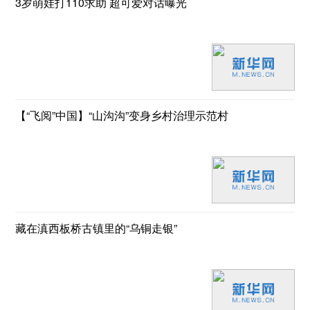
3岁萌娃打110求助 超可爱对话曝光
【“飞阅”中国】“山沟沟”变身乡村治理示范村
藏在滇西板桥古镇里的“乌铜走银”