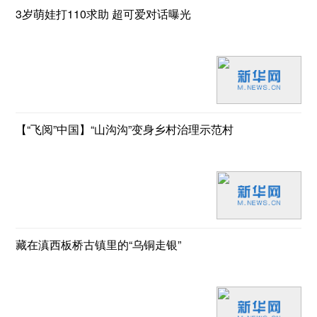
3岁萌娃打110求助 超可爱对话曝光
【“飞阅”中国】“山沟沟”变身乡村治理示范村
藏在滇西板桥古镇里的“乌铜走银”