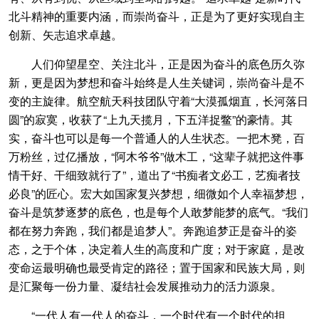
北斗精神的重要内涵，而崇尚奋斗，正是为了更好实现自主
创新、矢志追求卓越。
人们仰望星空、关注北斗，正是因为奋斗的底色历久弥
新，更是因为梦想和奋斗始终是人生关键词，崇尚奋斗是不
变的主旋律。航空航天科技团队守着“大漠孤烟直，长河落日
圆”的寂寞，收获了“上九天揽月，下五洋捉鳖”的豪情。其
实，奋斗也可以是每一个普通人的人生状态。一把木凳，百
万粉丝，过亿播放，“阿木爷爷”做木工，“这辈子就把这件事
情干好、干细致就行了”，道出了“书痴者文必工，艺痴者技
必良”的匠心。宏大如国家复兴梦想，细微如个人幸福梦想，
奋斗是筑梦逐梦的底色，也是每个人敢梦能梦的底气。“我们
都在努力奔跑，我们都是追梦人”。奔跑追梦正是奋斗的姿
态，之于个体，决定着人生的高度和广度；对于家庭，是改
变命运最明确也最受肯定的路径；置于国家和民族大局，则
是汇聚每一份力量、凝结社会发展推动力的活力源泉。
“一代人有一代人的奋斗，一个时代有一个时代的担