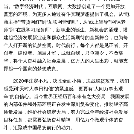
当。”数字经济时代，互联网、大数据创造了一个更加开放、
普惠的环境，为更多人通过奋斗实现梦想提供了机会。从“电
商主播”“带货网红”到“互联网营销师”，从“线上辅导”“网课老
师”到“在线学习服务师”，新职业的诞生、新机会的涌现，搭
建起经济发展新业态和群众生活新期待的全新舞台，也为每
个人打开新的筑梦空间。时代前行，每个人都是见证者、开
创者、建设者。施展才华，成就自我，只争朝夕，不负韶
华，将个人奋斗融入社会发展，亿万人的人生出彩，就能支
撑起一个国家的梦想成真。
2020年注定不凡，决胜全面小康，决战脱贫攻坚，我们
感受到“天时人事日相催”的紧迫感，更要有“人间万事出艰
辛”的自信心。当今世界正经历百年未有之大变局，我国发展
的内部条件和外部环境正在发生深刻复杂变化。推动经济高
质量发展，维护社会稳定大局，努力完成全年经济社会发展
目标任务，都需要弘扬奋斗精神，用亿万个微观个体的奋
斗，汇聚成中国昂扬前行的动力。