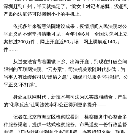
深圳赶到广州，半天就搞定了。”梁女士对记者感慨，没想到
严肃的法庭还可以搬到小小的手机上。
依托多年来智慧法院建设成果，疫情期间人民法院对公
平正义的不懈坚持清晰可见：今年1至6月，全国法院网上立
案超过300万件，网上开庭近50万场，网上调解近140万
件……
从过去法官背着国徽下乡、出海开庭，到现在打破空间
限制的互联网法院、“云办案”，司法机关紧随时代步伐，为
当事人有效缓解司法“燃眉之急”，确保司法服务“不掉线”、公
平正义“不打烊”。
身处互联网时代，新技术与司法为民实践相结合，产生
的“化学反应”让司法效率和公正得到更多提升——
记者在北京市海淀区检察院看到，检察服务中心整合多
种服务渠道，提供一站式检察服务。市民递交一份行政监督
申请，7日内就能收到包含办理进程、办案组织名称、联系