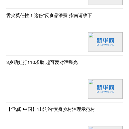
舌尖莫任性！这份“反食品浪费”指南请收下
3岁萌娃打110求助 超可爱对话曝光
【“飞阅”中国】“山沟沟”变身乡村治理示范村