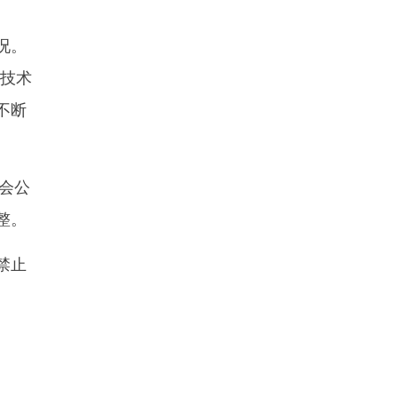
况。
域技术
不断
会公
整。
禁止