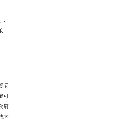
为，
响，
贸易
能可
政府
技术