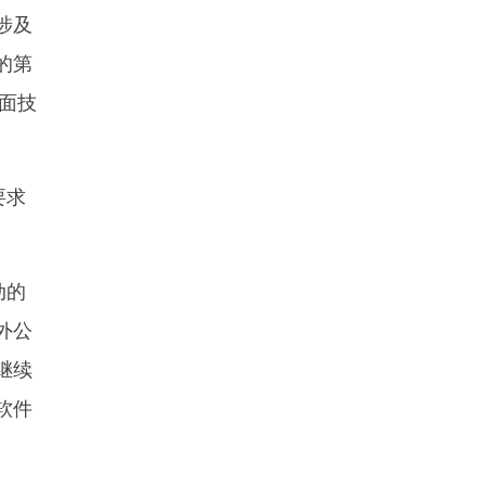
涉及
的第
界面技
要求
动的
外公
继续
软件