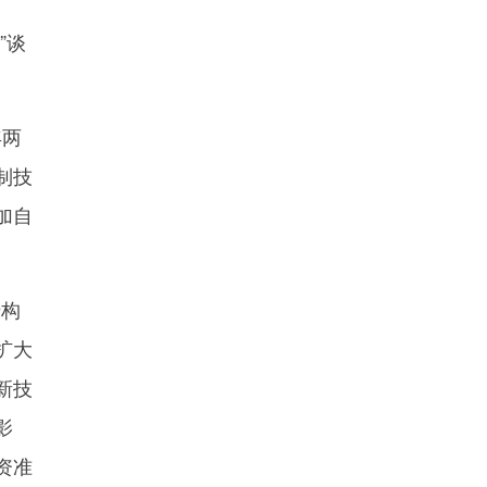
”谈
年两
制技
加自
于构
扩大
新技
影
资准