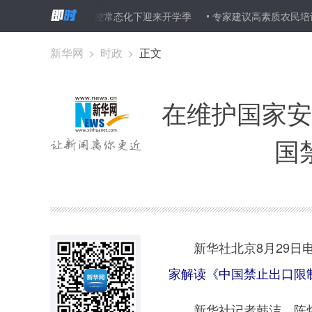
广东在疫情防控常态化下迎来开学季
专家建议高素质农民培训应更注
新华网
>
时政
>
正文
在维护国家安
国
新华社北京8月29
家解读《中国禁止出口限
新华社记者韩洁、陈