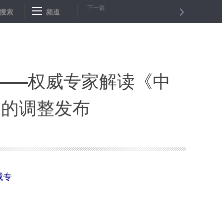
下一篇
搜索
山西集中推介首批92个“腾笼换鸟”项目
频道
大连疫情本土确诊病例及无症
——权威专家解读《中
》的调整发布
威专