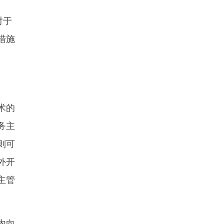
对于
措施
术的
务主
则可
外开
主管
内向