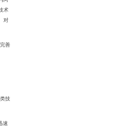
技术
。对
完善
类技
迅速