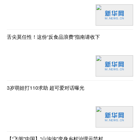
舌尖莫任性！这份“反食品浪费”指南请收下
3岁萌娃打110求助 超可爱对话曝光
【“飞阅”中国】“山沟沟”变身乡村治理示范村