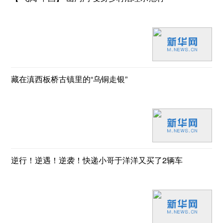
藏在滇西板桥古镇里的“乌铜走银”
逆行！逆遇！逆袭！快递小哥于洋洋又买了2辆车