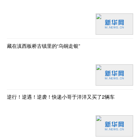
藏在滇西板桥古镇里的“乌铜走银”
逆行！逆遇！逆袭！快递小哥于洋洋又买了2辆车