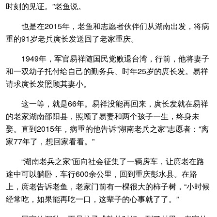
时刻的见证。”老鱼说。
也是在2015年，老鱼和志愿者伙伴们从湖南出发，将病
重的91岁老兵庹长发送回了老家重庆。
1949年，军官易祥随国民党败退台湾，行前，他将妻子
和一双幼子托付给自己的勤务兵、时年25岁的庹长发。易祥
请求庹长发照顾其妻小。
这一等，就是66年。易祥没能再回来，庹长发就在易祥
的老家湖南邵阳县，照顾了易妻和两个孩子一生，终身未
娶。直到2015年，病重的他告诉“湖南老兵之家”志愿者：“离
家77年了，想回家看看。”
“湖南老兵之家”面向社会征集了一辆房车，让庹老在路
途中可以躺卧，车行600余公里，回到重庆彭水县。在路
上，庹老告诉老鱼，老家门前有一棵很大的柿子树，“小时候
经常吃，如果能再吃一口，这辈子的心事就了了。”