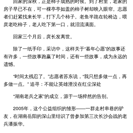
回家的深秋，正是柿子成熟的时候。到了村里，老家的
房子早已不在，可一棵亭亭如盖的柿子树却映入眼帘。志愿
者们赶紧找来长竿，打下几个柿子。老鱼半跪在轮椅边，喂
庹老吃柿子，老人吃下第一口，就泪流满面。
回家三个月后，庹长发离世。
除了一纸手印，采访中，这样关于“暮年心愿”的故事还
有许多，一些故事跑赢了时间，还有一些故事，成为永远的
遗憾。
“时间太残忍了。”志愿者苏东说，“我只想多做一点，再
多做一点。” 追寻：不能让英雄湮没在红尘深处
“湖南老兵之家”的成立，源于一场猝然的告别。
2005年，这个公益组织的雏形——一群走村串巷的驴
友，在湖南岳阳的深山里结识了曾参加第三次长沙会战的老
兵潘振华。