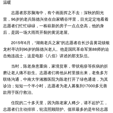
温暖
志愿者苏苏脑海中，有个画面挥之不去：深秋的阳光
里，96岁的老兵陈德兴坐在自家晒谷坪里，目光定定地看着
志愿者们忙忙碌碌，一栋崭新的房子一点点垒高，他的身
后，是因一场大雨而开裂的黄泥老屋。
2015年6月，“湖南老兵之家”的志愿者在长沙县黄花镇银
龙村寻访到96岁的陈德兴老人。他是国民革命军第88师的迫
击炮连战士，这是电影《八佰》讲述的那支队伍。
当时，陈老身患重病，家境贫寒，带状疱疹等疾病的折
磨让老人痛不欲生。志愿者们将他从村里接出来，老鱼多方
联络沟通，中南大学湘雅医院为陈老打开了绿色通道，为其
诊治；短短一个半小时，志愿者为老人募集到17000多元善
款用于医疗救治。
住院的二十多天里，因为陈老家人稀少，请不起护工，
志愿者们主动排班，轮流照顾陪护。值班最多的是年轻志愿