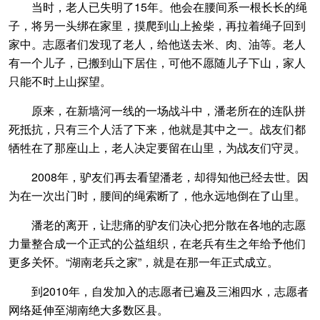
当时，老人已失明了15年。他会在腰间系一根长长的绳
子，将另一头绑在家里，摸爬到山上捡柴，再拉着绳子回到
家中。志愿者们发现了老人，给他送去米、肉、油等。老人
有一个儿子，已搬到山下居住，可他不愿随儿子下山，家人
只能不时上山探望。
原来，在新墙河一线的一场战斗中，潘老所在的连队拼
死抵抗，只有三个人活了下来，他就是其中之一。战友们都
牺牲在了那座山上，老人决定要留在山里，为战友们守灵。
2008年，驴友们再去看望潘老，却得知他已经去世。因
为在一次出门时，腰间的绳索断了，他永远地倒在了山里。
潘老的离开，让悲痛的驴友们决心把分散在各地的志愿
力量整合成一个正式的公益组织，在老兵有生之年给予他们
更多关怀。“湖南老兵之家”，就是在那一年正式成立。
到2010年，自发加入的志愿者已遍及三湘四水，志愿者
网络延伸至湖南绝大多数区县。