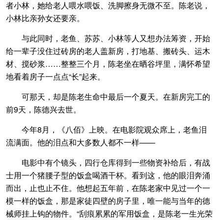
者小林，她给老人喂水喂饭、洗脚擦身无微不至。陈老说，
小林比亲孙女还要亲。
与此同时，老鱼、苏苏、小林等人又想办法筹资，开始
给一辈子没住过砖房的老人盖新房，打地基、搬砖头、运木
材、搅砂浆……整整三个月，陈老坐在晒谷坪里，满怀希望
地看着房子一点点“长”起来。
可那天，却是陈老生命中最后一个夏天。在新房完工的
前9天，陈德兴去世。
今年8月，《八佰》上映。在电影院观众席上，老鱼泪
流满面。他的泪点和大多数人都不一样——
电影中有个镜头，四行仓库得到一些物资补给后，有战
士用一个猪腰子型的饭盒喝酒干杯。看到这，他的眼泪奔涌
而出，止也止不住。他想起五年前，在陈老家中见过一个一
模一样的饭盒，那是家徒四壁的房子里，唯一能与当年的德
械师挂上钩的物件。“刮痕累累的军用饭盒，是陈老一生光荣