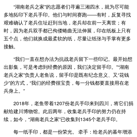
“湖南老兵之家”的志愿者们寻遍三湘四水，就为尽可能
多地拓印下老兵手印。他们与时间赛跑——有时，反复寻找
艰难确认了老兵住址赶到当地，老兵却在前一天离世；有
时，因为老兵双手都已佝偻蜷曲无法伸展，印在纸板上只有
五个点，他们就换成最柔软的纸，尽量让纸张与手掌有更多
接触。
“我们一直在想办法为抗战老兵留下一些印记。最开始想
出影集，可是考虑到经费的原因，我们决定留手印。”“湖南
老兵之家”负责人老鱼说，留手印是既有纪念意义、又“花钱
少”的方式，“我们的经费很宝贵，每一分钱都要直接用在老
兵身上。”
2018年，老鱼带着1207份老兵手印来到四川，将它们捐
献给建川博物馆。此后两年，收集老兵手印的努力仍在持
续，如今，“湖南老兵之家”已收集到1345个老兵手印。
每一纸手印，都是一份荣光。 牵手：给老兵的暮年增添