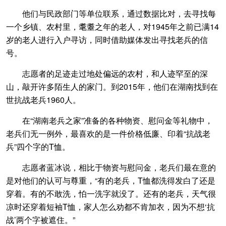
他们与民政部门等单位联系，通过数据比对，去寻找每
一个乡镇、农村里，耄耋之年的老人，对1945年之前已满14
岁的老人进行入户寻访，同时借助媒体发出寻找老兵的信
号。
志愿者的足迹走过地处偏远的农村，和人迹罕至的深
山，敲开许多陌生人的家门。到2015年，他们在湖南找到在
世抗战老兵1960人。
在“湖南老兵之家”准备的各种物资、慰问金等礼物中，
老兵们无一例外，最喜欢的是一件价格低廉、印着“抗战老
兵”四个字的T恤。
志愿者蓝冰说，相比于物资与慰问金，老兵们最在意的
是对他们的认可与尊重，“有的老兵，T恤都洗得发白了还是
穿着。有的不敢洗，怕一洗字就没了。还有的老兵，天气很
凉时还穿着短袖T恤，家人怎么劝都不肯加衣，因为不想‘抗
战’两个字被遮住。”