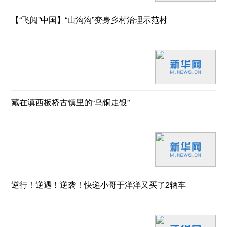
【“飞阅”中国】“山沟沟”变身乡村治理示范村
藏在滇西板桥古镇里的“乌铜走银”
逆行！逆遇！逆袭！快递小哥于洋洋又买了2辆车