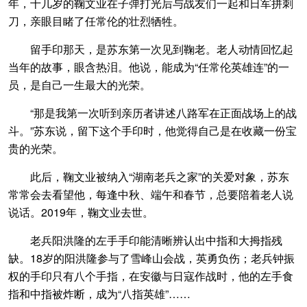
年，十几岁的鞠文业在子弹打光后与战友们一起和日军拼刺
刀，亲眼目睹了任常伦的壮烈牺牲。
留手印那天，是苏东第一次见到鞠老。老人动情回忆起
当年的故事，眼含热泪。他说，能成为“任常伦英雄连”的一
员，是自己一生最大的光荣。
“那是我第一次听到亲历者讲述八路军在正面战场上的战
斗。”苏东说，留下这个手印时，他觉得自己是在收藏一份宝
贵的光荣。
此后，鞠文业被纳入“湖南老兵之家”的关爱对象，苏东
常常会去看望他，每逢中秋、端午和春节，总要陪着老人说
说话。2019年，鞠文业去世。
老兵阳洪隆的左手手印能清晰辨认出中指和大拇指残
缺。18岁的阳洪隆参与了雪峰山会战，英勇负伤；老兵钟振
权的手印只有八个手指，在安徽与日寇作战时，他的左手食
指和中指被炸断，成为“八指英雄”……