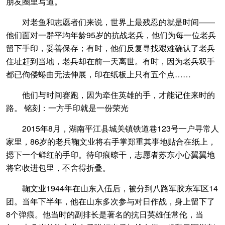
朋友圈里写道。
对老鱼和志愿者们来说，世界上最残忍的就是时间——
他们面对一群平均年龄95岁的抗战老兵，他们为每一位老兵
留下手印，妥善保存；有时，他们反复寻找艰难确认了老兵
住址赶到当地，老兵却在前一天离世。有时，因为老兵双手
都已佝偻蜷曲无法伸展，印在纸板上只有五个点……
他们与时间赛跑，因为牵住英雄的手，才能记住来时的
路。 铭刻：一方手印就是一份荣光
2015年8月，湖南平江县城关镇铁道巷123号一户寻常人
家里，86岁的老兵鞠文业将右手掌郑重其事地贴合在纸上，
摁下一个鲜红的手印。待印痕晾干，志愿者苏东小心翼翼地
将它收进包里，不舍得折叠。
鞠文业1944年在山东入伍后，被分到八路军胶东军区14
团。当年下半年，他在山东多次参与对日作战，身上留下了
8个弹痕。他当时的副排长是著名的抗日英雄任常伦，当