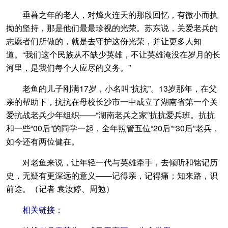
垂暮之年的老人，对烽火连天的那段回忆，有微小而执
拗的坚持，那是他们最最珍视的光荣。苏东说，关爱老兵的
志愿者们所做的，就是去守护这份光荣，并让更多人知
道。“我们这个民族从不缺少英雄，不让英雄淹没在岁月的长
河里，是我们每个人应尽的义务。”
老鱼的儿子刚满17岁，小名叫“抗抗”。13岁那年，在父
亲的帮助下，抗抗在母校长沙市一中成立了湖南省第一个关
爱抗战老兵少年组织——“湖南老兵之家”抗抗爱兵班。抗抗
和一些“00后”的同学一起，全年照管五位“20后”“30后”老兵，
如今还有两位健在。
对老鱼来说，让年轻一代与英雄牵手，去倾听和铭记历
史，无疑有更深远的意义——记得亲，记得痛；知来路，识
前途。（记者 袁汝婷、周勉）
相关链接：