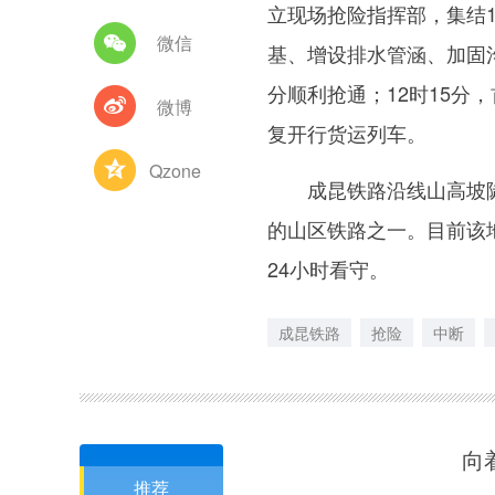
立现场抢险指挥部，集结1
微信
基、增设排水管涵、加固沟
分顺利抢通；12时15分
微博
复开行货运列车。
Qzone
成昆铁路沿线山高坡陡
的山区铁路之一。目前该
24小时看守。
成昆铁路
抢险
中断
向
推荐