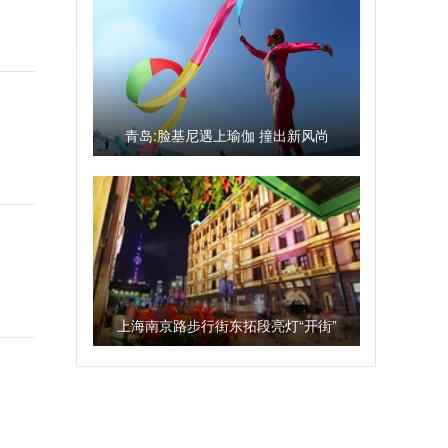
青岛:脸基尼遇上瑜伽 撞出新风尚
上海南京路步行街东拓段亮灯“开街”