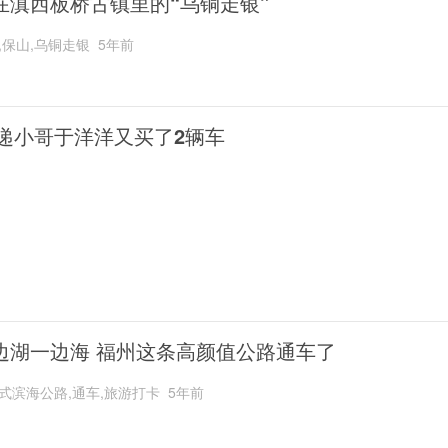
在滇西板桥古镇里的“乌铜走银”
,保山,乌铜走银
5年前
递小哥于洋洋又买了2辆车
边湖一边海 福州这条高颜值公路通车了
式滨海公路,通车,旅游打卡
5年前