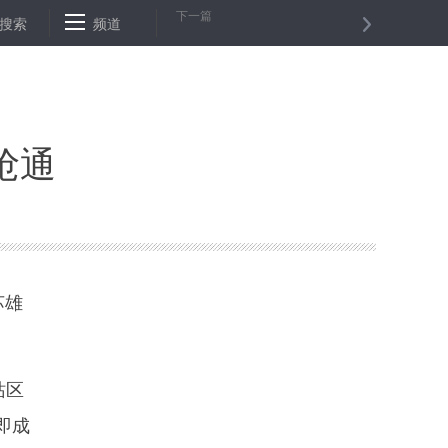
下一篇
子计算云平台上线
搜索
频道
安徽：“5G+工业互联网”助力制造业转型升级
抢通
苏雄
站区
即成