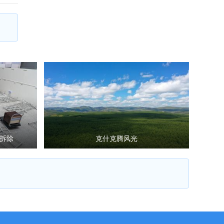
拆除
克什克腾风光