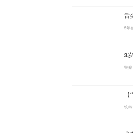
舌
5年
3
警察
【
铁岭