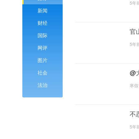
5年
新闻
财经
官
国际
5年
网评
图片
@
社会
法治
寒假
不
5年