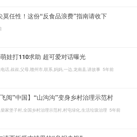
尖莫任性！这份“反食品浪费”指南请收下
前
岁萌娃打110求助 超可爱对话曝光
,电话,叔叔,父母,赣州市,联系,妈妈,一边,龙南县,讲故事
5年前
“飞阅”中国】“山沟沟”变身乡村治理示范村
,柴家堡子村,全国乡村治理示范村,村屯绿化,生活垃圾治理
5年前