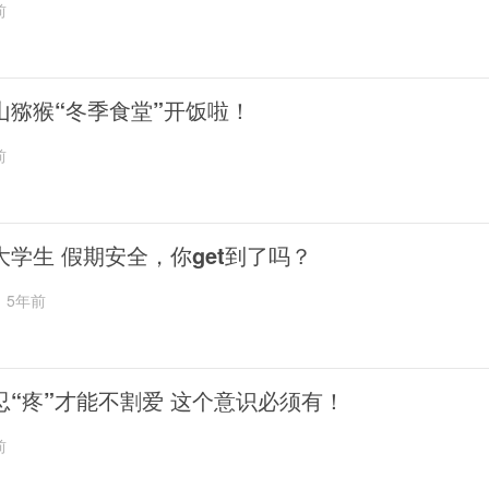
前
山猕猴“冬季食堂”开饭啦！
前
大学生 假期安全，你get到了吗？
5年前
忍“疼”才能不割爱 这个意识必须有！
前