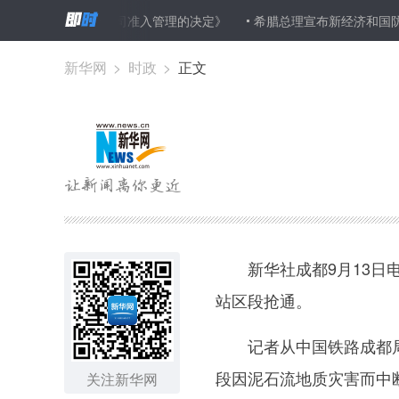
施金融控股公司准入管理的决定》
希腊总理宣布新经济和国防计划
新华网
>
时政
>
正文
新华社成都9月13日电
站区段抢通。
记者从中国铁路成都局集
段因泥石流地质灾害而中
关注新华网