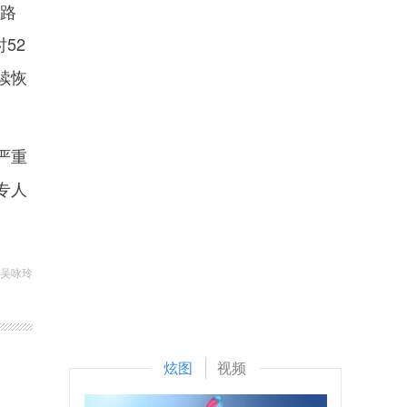
复路
52
续恢
严重
专人
 吴咏玲
炫图
视频