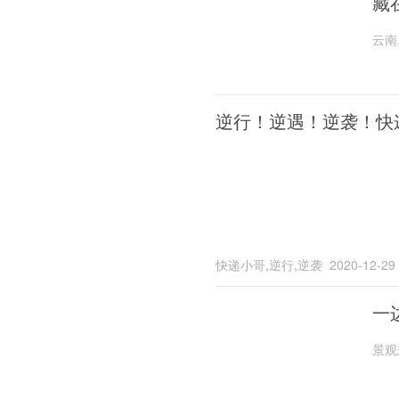
藏
云南
逆行！逆遇！逆袭！快
快递小哥,逆行,逆袭
2020-12-29
一
景观