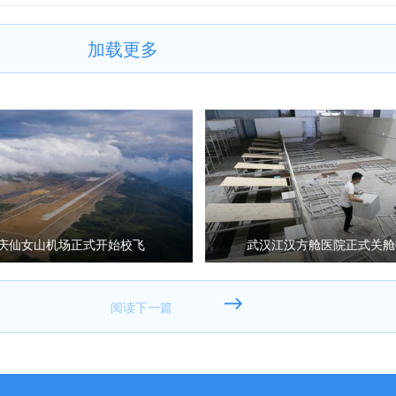
加载更多
庆仙女山机场正式开始校飞
武汉江汉方舱医院正式关舱