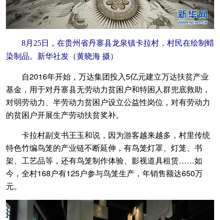
8月25日，在贵州省丹寨县龙泉镇卡拉村，村民在绘制蜡
染制品。新华社发（黄晓海 摄）
自2016年开始，万达集团投入5亿元建立万达扶贫产业
基金，用于对丹寨县无劳动力贫困户和特困人群兜底救助，
对弱劳动力、半劳动力贫困户设立公益性岗位，对有劳动力
的贫困户开展生产劳动扶贫奖补。
卡拉村副支书王玉和说，因为游客越来越多，村里传统
特色竹编鸟笼的产业链不断延伸，有鸟笼灯罩、灯笼、书
架、工艺品等，还有鸟笼制作体验、影视道具租赁……如
今，全村168户有125户参与鸟笼生产，年销售额达650万
元。