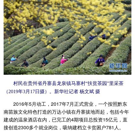
村民在贵州省丹寨县龙泉镇马寨村“扶贫茶园”里采茶
（2019年3月17日摄）。新华社记者 杨文斌 摄
2016年5月动工，2017年7月正式营业，一个按照黔东
南苗族文化特色打造的万达小镇在丹寨拔地而起，包括今年
建成的温泉酒店在内，已完工的4期项目总投资15亿元，直
接创造2300多个就业岗位，吸纳建档立卡贫困户781人。