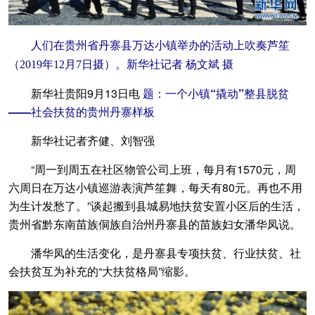
人们在贵州省丹寨县万达小镇举办的活动上吹奏芦笙
（2019年12月7日摄）。新华社记者 杨文斌 摄
新华社贵阳9月13日电
题：一个小镇“撬动”整县脱贫
——社会扶贫的贵州丹寨样板
新华社记者齐健、刘智强
“周一到周五在社区物管公司上班，每月有1570元，周
六周日在万达小镇巡游表演芦笙舞，每天有80元。再也不用
为生计发愁了。”谈起搬到县城易地扶贫安置小区后的生活，
贵州省黔东南苗族侗族自治州丹寨县的苗族妇女潘华凤说。
潘华凤的生活变化，是丹寨县专项扶贫、行业扶贫、社
会扶贫互为补充的“大扶贫格局”缩影。