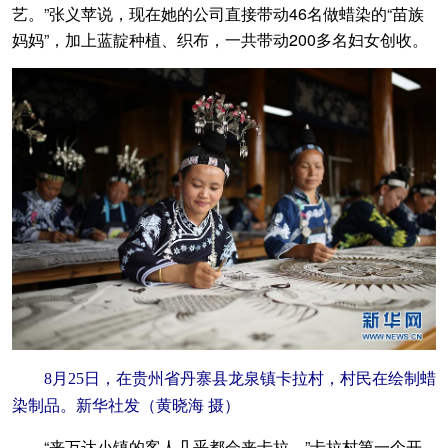
艺。”张义苹说，现在她的公司直接带动46名做蜡染的“苗族
妈妈”，加上蓝靛种植、织布，一共带动200多名妇女创收。
8月25日，在贵州省丹寨县龙泉镇卡拉村，村民在绘制蜡
染制品。新华社发（黄晓海 摄）
“来万达小镇的客人几乎都会来卡拉。”卡拉村第一个开