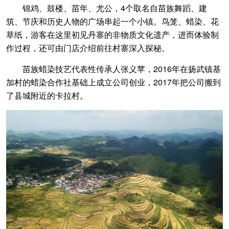
锦鸡、鼓楼、苗年、尤公，4个取名自苗族舞蹈、建
筑、节庆和历史人物的广场串起一个小镇。鸟笼、蜡染、花
草纸，游客在这里初见丹寨的非物质文化遗产，进而体验制
作过程，还可由门店介绍前往村寨深入探秘。
苗族蜡染技艺代表性传承人张义苹，2016年在扬武镇基
加村的蜡染合作社基础上成立公司创业，2017年把公司搬到
了县城附近的卡拉村。