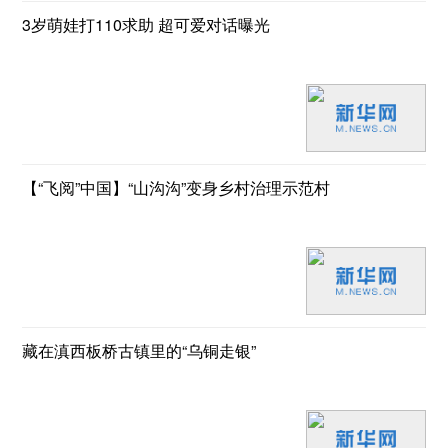
3岁萌娃打110求助 超可爱对话曝光
【“飞阅”中国】“山沟沟”变身乡村治理示范村
藏在滇西板桥古镇里的“乌铜走银”