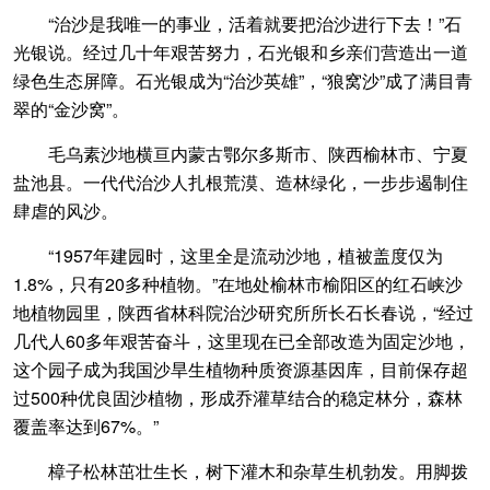
“治沙是我唯一的事业，活着就要把治沙进行下去！”石
光银说。经过几十年艰苦努力，石光银和乡亲们营造出一道
绿色生态屏障。石光银成为“治沙英雄”，“狼窝沙”成了满目青
翠的“金沙窝”。
毛乌素沙地横亘内蒙古鄂尔多斯市、陕西榆林市、宁夏
盐池县。一代代治沙人扎根荒漠、造林绿化，一步步遏制住
肆虐的风沙。
“1957年建园时，这里全是流动沙地，植被盖度仅为
1.8%，只有20多种植物。”在地处榆林市榆阳区的红石峡沙
地植物园里，陕西省林科院治沙研究所所长石长春说，“经过
几代人60多年艰苦奋斗，这里现在已全部改造为固定沙地，
这个园子成为我国沙旱生植物种质资源基因库，目前保存超
过500种优良固沙植物，形成乔灌草结合的稳定林分，森林
覆盖率达到67%。”
樟子松林茁壮生长，树下灌木和杂草生机勃发。用脚拨