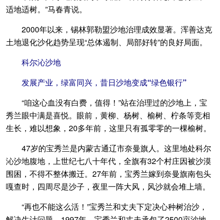
适地适树。”马春青说。
2000年以来，锡林郭勒盟沙地治理成效显著。浑善达克
土地退化沙化趋势呈现“总体遏制、局部好转”的良好局面。
科尔沁沙地
发展产业，绿富同兴，昔日沙地变成“绿色银行”
“咱这心血没有白费，值得！”站在治理过的沙地上，宝
秀兰眼中满是喜悦。眼前，黄柳、杨树、榆树、柠条等竞相
生长，难以想象，20多年前，这里只有孤零零的一棵榆树。
47岁的宝秀兰是内蒙古通辽市奈曼旗人。这里地处科尔
沁沙地腹地，上世纪七八十年代，全旗有32个村庄因被沙漠
围困，不得不整体搬迁。27年前，宝秀兰嫁到奈曼旗南包头
嘎查时，四周尽是沙子，夜里一阵大风，风沙就会堆上墙。
“再也不能这么活！”宝秀兰和丈夫下定决心种树治沙，
解决生计问题。1997年，宝秀兰和丈夫承包了2500亩沙地。