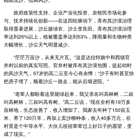
政府政策性支持、企业产业化投资、农牧民市场化参
与、技术持续化创新——在这四轮驱动下，库布其沙漠治理
取得显著进展，沙丘披绿衣、沙土变良田。库布其沙漠治理
率达到25%以上，植被覆盖率达到53%，降雨量和生物种类
大幅增长，沙尘天气明显减少。
“茫茫万亩沙，从来无片瓦。”这是达拉特旗中和西镇官
井村以前的真实写照。官井村被库布其沙漠包围，提起幼时
的风沙天气，57岁的高二云至今心有余悸：“沙子有时甚至快
把房子埋了，顺着沙丘一路走，能从后墙进院。”
“老辈人都盼着这里能绿起来，我父亲名叫高林树，二叔
叫高树林，三叔叫高有树。”高二云说，“现在全村有19万多
亩林地，生态改善了，收入增加了。我家去年种了150亩玉
米、养了120只羊，再加上卖沙柳种条，收入40多万元，在
村里是个中等水平。大伙儿祖祖辈辈过上好日子的愿望，变
成了现实。”