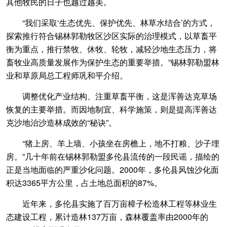
其他牧民的日子也越过越美。
“我们采取‘生态优先、保护优先、林草水结合’的方式，
探索推行符合锡林郭勒牧区沙区实际的治理模式，以草畜平
衡为重点，推行禁牧、休牧、轮牧，减轻沙地生态压力，将
畜牧业高质量发展作为保护生态的重要举措。”锡林郭勒盟林
业和草原局总工程师巩和平介绍。
调整优化产业结构、注重草畜平衡，这是浑善达克草场
恢复的主要举措。而因地制宜、科学施策，则是提高浑善达
克沙地治沙造林成效的“秘诀”。
“猪上房、羊上墙、小孩坐在房檐上，地不打粮、沙子埋
房。”几十年前在锡林郭勒盟多伦县流传的一段民谣，描绘的
正是当地面临的严重沙化问题。2000年，多伦县风蚀沙化面
积达3365平方公里，占土地总面积的87%。
近年来，多伦县实施了百万亩樟子松造林工程等林业生
态建设工程，累计造林137万亩，森林覆盖率由2000年的