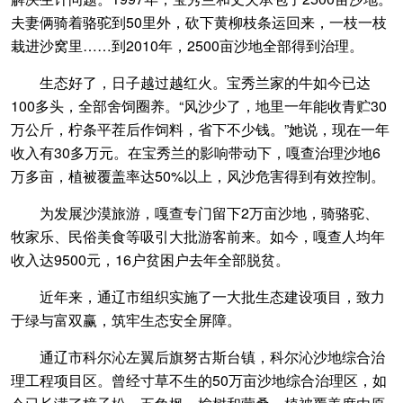
夫妻俩骑着骆驼到50里外，砍下黄柳枝条运回来，一枝一枝
栽进沙窝里……到2010年，2500亩沙地全部得到治理。
生态好了，日子越过越红火。宝秀兰家的牛如今已达
100多头，全部舍饲圈养。“风沙少了，地里一年能收青贮30
万公斤，柠条平茬后作饲料，省下不少钱。”她说，现在一年
收入有30多万元。在宝秀兰的影响带动下，嘎查治理沙地6
万多亩，植被覆盖率达50%以上，风沙危害得到有效控制。
为发展沙漠旅游，嘎查专门留下2万亩沙地，骑骆驼、
牧家乐、民俗美食等吸引大批游客前来。如今，嘎查人均年
收入达9500元，16户贫困户去年全部脱贫。
近年来，通辽市组织实施了一大批生态建设项目，致力
于绿与富双赢，筑牢生态安全屏障。
通辽市科尔沁左翼后旗努古斯台镇，科尔沁沙地综合治
理工程项目区。曾经寸草不生的50万亩沙地综合治理区，如