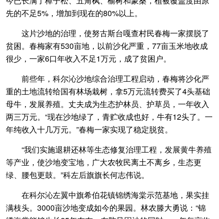
今已长满了樟子松、五角枫、榆树和蒙桑，植被覆盖度由原
先的不足5%，增加到现在的80%以上。
这片沙地的治理，使努古斯台嘎查村民春梅一家摆脱了
贫困。春梅家有530亩地，以前沙化严重，77亩玉米地收成
很少，一家6口年收入不足1万元，成了贫困户。
前些年，科尔沁沙地综合治理工程启动，春梅将沙化严
重的土地流转给国有林场栽树，拿5万元流转费买了4头基础
母牛，发展养殖。丈夫成为生态护林员、护草员，一年收入
两三万元。“现在沙地绿了，青贮收成也好，牛有12头了。一
年纯收入十几万元。”春梅一家实现了稳定脱贫。
“我们实施退耕还林等生态修复治理工程，发展黄牛养殖
等产业，使沙地变宝地，广大农牧民离土不离乡，生态更
绿、腰包更鼓。”科左后旗旗长何志伟说。
在科尔沁左翼中旗希伯花镇锦绣海棠示范基地，果实挂
满枝头。3000亩沙地变成如今的果园。林农滕大勇说：“锦