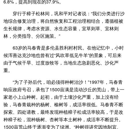
6.8%，提高到现在的37.9%。
穿行于樟子松林间，巩和平对记者说：“我们分类进行沙
地综合修复治理，将自然恢复和工程治理相结合，遵循植被
生长规律，考虑水资源、水生态容量，宜草则草、宜林则
林，分类指导、分区施策。”
63岁的马春青是多伦县胜利村村民。在他记忆中，小时
候浑善达克沙地也曾有过“风吹草低见牛羊”的景象，可后来
由于气候干旱、过度放牧等，当地生态急剧恶化、沙化严
重。
“为了子孙后代，咱必须得种树治沙！”1997年，马春青
响应政府号召，承包了1500亩满是流动沙丘的荒山，带上一
家老小上山种树。起初，由于土壤沙化严重，加上没有经
验，马春青栽种的杨树、榆树等，成活率很低。马春青不断
探索、四处请教，最终发现种植樟子松成活率较高，于是改
种樟子松，混种杨树、杏树等本土树种，成活率不断提升。
1500亩荒山终于逐渐变为了绿洲。“种树得讲究因地制宜、