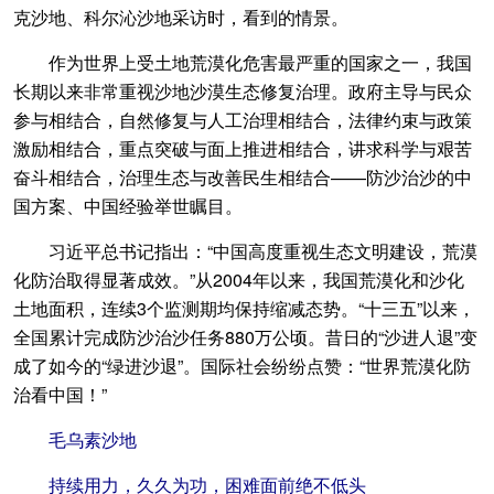
克沙地、科尔沁沙地采访时，看到的情景。
作为世界上受土地荒漠化危害最严重的国家之一，我国
长期以来非常重视沙地沙漠生态修复治理。政府主导与民众
参与相结合，自然修复与人工治理相结合，法律约束与政策
激励相结合，重点突破与面上推进相结合，讲求科学与艰苦
奋斗相结合，治理生态与改善民生相结合——防沙治沙的中
国方案、中国经验举世瞩目。
习近平总书记指出：“中国高度重视生态文明建设，荒漠
化防治取得显著成效。”从2004年以来，我国荒漠化和沙化
土地面积，连续3个监测期均保持缩减态势。“十三五”以来，
全国累计完成防沙治沙任务880万公顷。昔日的“沙进人退”变
成了如今的“绿进沙退”。国际社会纷纷点赞：“世界荒漠化防
治看中国！”
毛乌素沙地
持续用力，久久为功，困难面前绝不低头