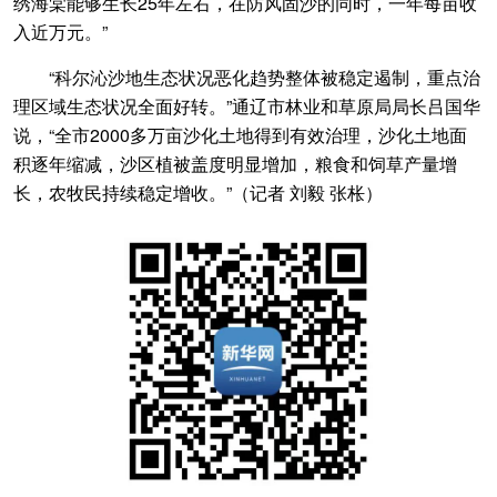
绣海棠能够生长25年左右，在防风固沙的同时，一年每亩收
入近万元。”
“科尔沁沙地生态状况恶化趋势整体被稳定遏制，重点治
理区域生态状况全面好转。”通辽市林业和草原局局长吕国华
说，“全市2000多万亩沙化土地得到有效治理，沙化土地面
积逐年缩减，沙区植被盖度明显增加，粮食和饲草产量增
长，农牧民持续稳定增收。”（
记者 刘毅 张枨
）