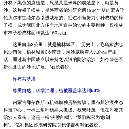
开林下黑色的腐殖层，只见几厘米厚的腐殖层下，就是黄
沙。这片樟子松林，是陕西省治沙研究所1964年从内蒙古呼
伦贝尔市红花尔基引进栽植的。经过不懈努力引种成功的樟
子松，成为我国北方多个地区造林治沙的主要树种，仅榆林
市樟子松成林面积就达150万亩。
这里向南3公里，就是榆林城区。“历史上，毛乌素沙地
风沙南侵，榆林城曾3次南迁，风沙威胁着人民的生产生
活。通过新中国成立以来持之以恒的防沙治沙，如今绿色不
断往北面的沙地扩展。”石长春说。
库布其沙漠
尊重自然，科学治理，植被覆盖率达到53%
内蒙古鄂尔多斯市杭锦旗独贵塔拉镇，库布其沙漠生态
科技中心，一棵三角叶杨高大挺拔、枝繁叶茂，但在库布其
治沙人看来，这是一棵“失败的树”。“我们称它为‘教训
树’。”亿利集团沙漠研究院院长张吉树对记者说。