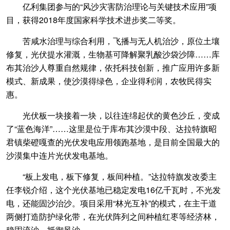
亿利集团参与的“风沙灾害防治理论与关键技术应用”项
目，获得2018年度国家科学技术进步奖二等奖。
苦咸水治理与综合利用，飞播与无人机治沙，原位土壤
修复，光伏提水灌溉，生物基可降解聚乳酸沙袋沙障……库
布其治沙人尊重自然规律，依托科技创新，推广应用许多新
模式、新成果，使沙漠得绿色，企业得利润，农牧民得实
惠。
光伏板一块接着一块，以往连绵起伏的黄色沙丘，变成
了“蓝色海洋”……这里是位于库布其沙漠中段、达拉特旗昭
君镇柴磴嘎查的光伏发电应用领跑基地，是目前全国最大的
沙漠集中连片光伏发电基地。
“板上发电，板下修复，板间种植。”达拉特旗发改委主
任李锐介绍，这个光伏基地已稳定发电16亿千瓦时，不光发
电，还能固沙治沙。项目采用“林光互补”的模式，在主干道
两侧打造防护绿化带，在光伏阵列之间种植红枣等经济林，
稳固流沙、抵御风沙。