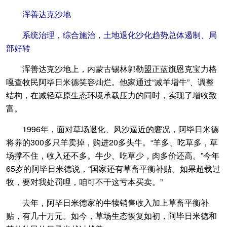
浑善达克沙地
系统治理，综合施治，土地退化沙化趋势总体遏制、局
部好转
浑善达克沙地上，内蒙古锡林郭勒盟正蓝旗恩克宝力格
嘎查牧民阿毕日米德笑容灿烂。他家通过“减羊增牛”、调整
结构，在减轻草原生态环境承载压力的同时，实现了增收致
富。
1996年，面对草场退化、风沙逼近的窘况，阿毕日米德
将养的300多只羊卖掉，购进20多头牛。“羊多、吃草多，草
场撑不住，收入还不多。牛少、吃草少，肉多价还高。”今年
65岁的阿毕日米德说，“国家还有草畜平衡补贴。如果超载过
牧，要对我处罚哩，咱可不干这亏本买卖。”
去年，阿毕日米德家的牛犊销售收入加上草畜平衡补
贴，有几十万元。如今，草场生态恢复如初，阿毕日米德和