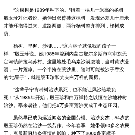
“这棵树是1989年种下的。”指着一棵几十米高的杨树，
殷玉珍对记者说。她伸出双臂搂这棵树，发现还差几十厘米
才能环抱得过来。道路两侧，两行杨树整齐排列，绿树成
荫。
杨树、旱柳、沙柳……“这片林子就像我的孩子一
样。”殷玉珍说。她1985年嫁到内蒙古鄂尔多斯市乌审旗无
定河镇萨拉乌苏村。这里地处毛乌素沙漠腹地，当时黄沙漫
漫，一片荒凉。一个半掩在荒沙里、随时可能被沙子吞没
的“地窨子”，就是殷玉珍和丈夫白万祥的新房。
“这辈子宁肯种树治沙累死，也不能让风沙给欺负
死！”从1985年开始，殷玉珍和白万祥持之以恒在沙地种树
治沙。寒来暑往，他们把6万多亩荒沙变成了生态庄园。
虽然早已成为远近闻名的全国劳模、治沙女杰，54岁的
殷玉珍仍然在治沙一线劳作。今年春季，她带领50多名农民
工，克服新冠肺炎疫情的影响，种下了2000多亩樟子