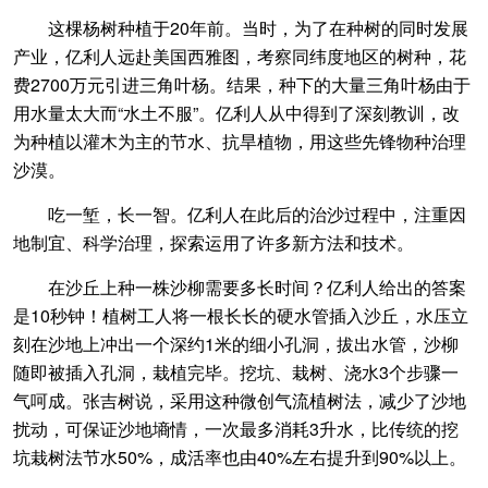
这棵杨树种植于20年前。当时，为了在种树的同时发展
产业，亿利人远赴美国西雅图，考察同纬度地区的树种，花
费2700万元引进三角叶杨。结果，种下的大量三角叶杨由于
用水量太大而“水土不服”。亿利人从中得到了深刻教训，改
为种植以灌木为主的节水、抗旱植物，用这些先锋物种治理
沙漠。
吃一堑，长一智。亿利人在此后的治沙过程中，注重因
地制宜、科学治理，探索运用了许多新方法和技术。
在沙丘上种一株沙柳需要多长时间？亿利人给出的答案
是10秒钟！植树工人将一根长长的硬水管插入沙丘，水压立
刻在沙地上冲出一个深约1米的细小孔洞，拔出水管，沙柳
随即被插入孔洞，栽植完毕。挖坑、栽树、浇水3个步骤一
气呵成。张吉树说，采用这种微创气流植树法，减少了沙地
扰动，可保证沙地墒情，一次最多消耗3升水，比传统的挖
坑栽树法节水50%，成活率也由40%左右提升到90%以上。