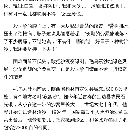
松。“戴上口罩，做好防护，我和大伙儿一起加班加点地干。
种树可一点儿都耽误不得！”殷玉珍说。
殷玉珍的脖子上，有一大块贴过膏药的痕迹。“背树挑水
压出了颈椎病，脖子这块儿僵硬着呢。”长期的劳累使她落下
了不少病痛，不过她说，“不奋斗，哪能过上好日子？种树治
沙，我还要坚持干下去！”
困难面前不低头，敢把沙漠变绿洲。毛乌素沙地绿色延
展、沙丘退却的沧桑巨变，正是殷玉珍们锲而不舍、持续奋
斗的结果。
毛乌素沙地南缘，陕西省榆林市定边县城东北30多公里
处，有个地方名叫“狼窝沙”。如今年近古稀的定边县农民石
光银，从小在这一带的沙窝里长大，上世纪六七十年代，他
就开始尝试造林治沙。1984年，国家鼓励个人承包治沙的政
策出台后，他带领妻儿，把家搬到沙区，和乡政府签订了承
包治沙3000亩的合同。