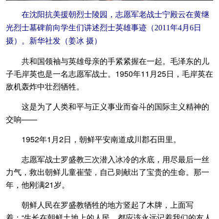
在沈阳抗美援朝烈士陵园，志愿军老战士宁殿云在黄继
光烈士墓碑前向学生们讲述烈士英雄事迹（2011年4月6日
摄）。新华社发（姜冰 摄）
共和国领袖与英雄母亲的手紧紧握在一起。毛泽东的儿
子毛岸英也是一名志愿军战士。1950年11月25日，毛岸英在
敌机轰炸中壮烈牺牲。
这是为了人类和平与正义事业而奋斗的国际主义精神的
交响——
1952年1月2日，朝鲜平安南道成川郡石田里。
志愿军战士罗盛教三次潜入冰冷的水底，用尽最后一丝
力气，救出朝鲜儿童崔莹，自己则献出了宝贵的生命。那一
年，他刚满21岁。
朝鲜人民在罗盛教牺牲的地方竖起了木牌，上面写
着：“生长在朝鲜土地上的人民，都应该永远记着我们的友人