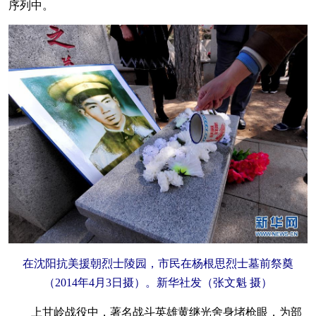
序列中。
在沈阳抗美援朝烈士陵园，市民在杨根思烈士墓前祭奠
（2014年4月3日摄）。新华社发（张文魁 摄）
上甘岭战役中，著名战斗英雄黄继光舍身堵枪眼，为部