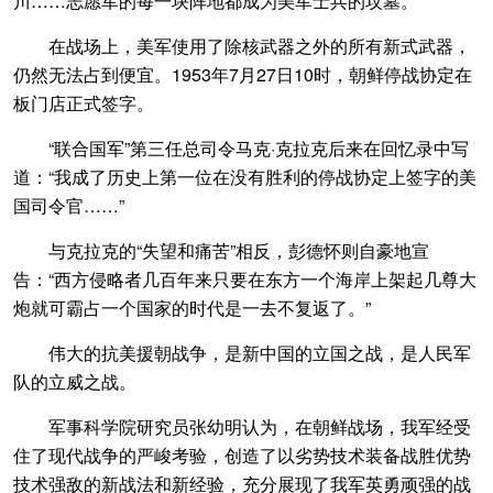
川……志愿军的每一块阵地都成为美军士兵的坟墓。
在战场上，美军使用了除核武器之外的所有新式武器，
仍然无法占到便宜。1953年7月27日10时，朝鲜停战协定在
板门店正式签字。
“联合国军”第三任总司令马克·克拉克后来在回忆录中写
道：“我成了历史上第一位在没有胜利的停战协定上签字的美
国司令官……”
与克拉克的“失望和痛苦”相反，彭德怀则自豪地宣
告：“西方侵略者几百年来只要在东方一个海岸上架起几尊大
炮就可霸占一个国家的时代是一去不复返了。”
伟大的抗美援朝战争，是新中国的立国之战，是人民军
队的立威之战。
军事科学院研究员张幼明认为，在朝鲜战场，我军经受
住了现代战争的严峻考验，创造了以劣势技术装备战胜优势
技术强敌的新战法和新经验，充分展现了我军英勇顽强的战