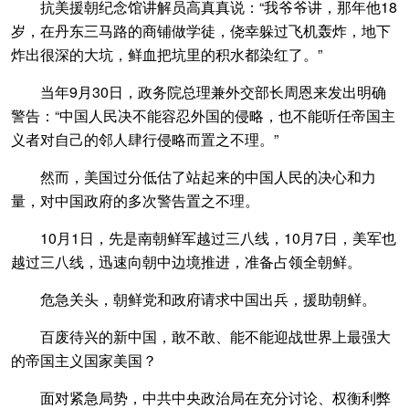
抗美援朝纪念馆讲解员高真真说：“我爷爷讲，那年他18
岁，在丹东三马路的商铺做学徒，侥幸躲过飞机轰炸，地下
炸出很深的大坑，鲜血把坑里的积水都染红了。”
当年9月30日，政务院总理兼外交部长周恩来发出明确
警告：“中国人民决不能容忍外国的侵略，也不能听任帝国主
义者对自己的邻人肆行侵略而置之不理。”
然而，美国过分低估了站起来的中国人民的决心和力
量，对中国政府的多次警告置之不理。
10月1日，先是南朝鲜军越过三八线，10月7日，美军也
越过三八线，迅速向朝中边境推进，准备占领全朝鲜。
危急关头，朝鲜党和政府请求中国出兵，援助朝鲜。
百废待兴的新中国，敢不敢、能不能迎战世界上最强大
的帝国主义国家美国？
面对紧急局势，中共中央政治局在充分讨论、权衡利弊