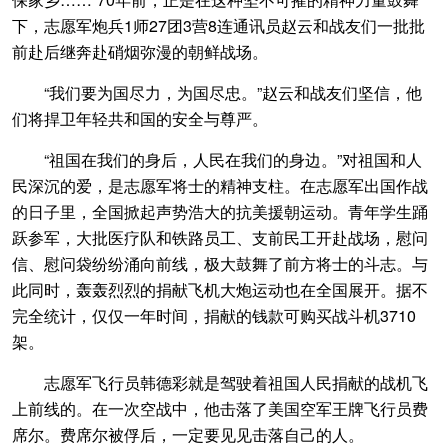
下，志愿军炮兵1师27团3营8连通讯员赵云和战友们一批批
前赴后继奔赴硝烟弥漫的朝鲜战场。
“我们要为国尽力，为国尽忠。”赵云和战友们坚信，他
们将捍卫年轻共和国的安全与尊严。
“祖国在我们的身后，人民在我们的身边。”对祖国和人
民深沉的爱，是志愿军将士的精神支柱。在志愿军出国作战
的日子里，全国掀起声势浩大的抗美援朝运动。青年学生踊
跃参军，大批医疗队和铁路员工、支前民工开赴战场，慰问
信、慰问袋纷纷涌向前线，极大鼓舞了前方将士的斗志。与
此同时，轰轰烈烈的捐献飞机大炮运动也在全国展开。据不
完全统计，仅仅一年时间，捐献的钱款可购买战斗机3710
架。
志愿军飞行员韩德彩就是驾驶着祖国人民捐献的战机飞
上前线的。在一次空战中，他击落了美国空军王牌飞行员费
席尔。费席尔被俘后，一定要见见击落自己的人。