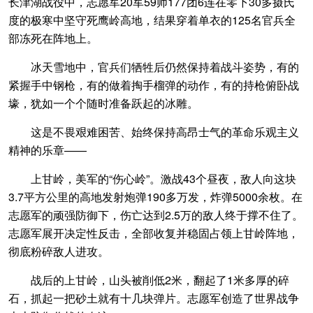
长津湖战役中，志愿军20军59师177团6连在零下30多摄氏
度的极寒中坚守死鹰岭高地，结果穿着单衣的125名官兵全
部冻死在阵地上。
冰天雪地中，官兵们牺牲后仍然保持着战斗姿势，有的
紧握手中钢枪，有的做着掏手榴弹的动作，有的持枪俯卧战
壕，犹如一个个随时准备跃起的冰雕。
这是不畏艰难困苦、始终保持高昂士气的革命乐观主义
精神的乐章——
上甘岭，美军的“伤心岭”。激战43个昼夜，敌人向这块
3.7平方公里的高地发射炮弹190多万发，炸弹5000余枚。在
志愿军的顽强防御下，伤亡达到2.5万的敌人终于撑不住了。
志愿军展开决定性反击，全部收复并稳固占领上甘岭阵地，
彻底粉碎敌人进攻。
战后的上甘岭，山头被削低2米，翻起了1米多厚的碎
石，抓起一把砂土就有十几块弹片。志愿军创造了世界战争