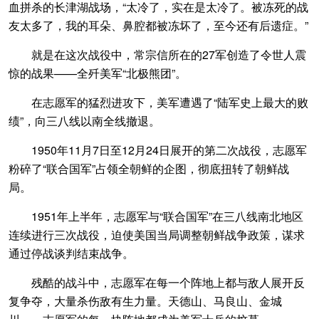
血拼杀的长津湖战场，“太冷了，实在是太冷了。被冻死的战
友太多了，我的耳朵、鼻腔都被冻坏了，至今还有后遗症。”
就是在这次战役中，常宗信所在的27军创造了令世人震
惊的战果——全歼美军“北极熊团”。
在志愿军的猛烈进攻下，美军遭遇了“陆军史上最大的败
绩”，向三八线以南全线撤退。
1950年11月7日至12月24日展开的第二次战役，志愿军
粉碎了“联合国军”占领全朝鲜的企图，彻底扭转了朝鲜战
局。
1951年上半年，志愿军与“联合国军”在三八线南北地区
连续进行三次战役，迫使美国当局调整朝鲜战争政策，谋求
通过停战谈判结束战争。
残酷的战斗中，志愿军在每一个阵地上都与敌人展开反
复争夺，大量杀伤敌有生力量。天德山、马良山、金城