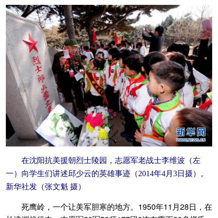
在沈阳抗美援朝烈士陵园，志愿军老战士李维波（左
一）向学生们讲述邱少云的英雄事迹（2014年4月3日摄）。
新华社发（张文魁 摄）
死鹰岭，一个让美军胆寒的地方。1950年11月28日，在