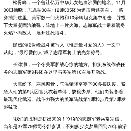
松骨峰，一个曾让亿万中华儿女热血沸腾的地名。11月
30日拂晓，志愿军38军112师335团为追击南逃美军，一路
穿插到这里。美军数十门火炮和10余辆坦克集中射击，并投
下大量凝固汽油弹，阵地上一片火海。志愿军战士带着满身
火焰扑向敌人，展开殊死搏斗。
惨烈的松骨峰战斗被写入《谁是最可爱的人》一文中。
从此，“最可爱的人”成了志愿军将士的光荣称号。
长津湖，一个令美军胆战心惊的地方。担负东线作战任
务的志愿军第9兵团在这里与美军第10军展开激战。
大雪纷飞，寒风彻骨，气温骤降至零下30多摄氏度。紧
急入朝的第9兵团官兵衣着单薄，缺粮少弹。他们向装备着
最现代化武器、战斗力强大的美军陆战第1师和步兵第7师发
起猛攻。
“我们的胜利是拼出来的！”91岁的志愿军老兵常宗信，
当年是27军79师司令部参谋，不知多少次梦里回到70年前浴