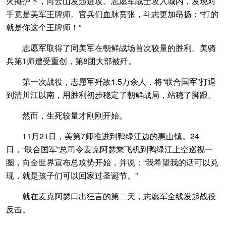
火掩护下，向云山发起进攻。志愿军战士攻入城内，发现对
手竟是美军王牌师。官兵们血脉贲张，斗志更加昂扬：“打的
就是你这个王牌师！”
志愿军取得了同美军在朝鲜战场首次较量的胜利。美骑
兵第1师遭受重创，第8团大部被歼。
第一次战役，志愿军歼敌1.5万余人，将“联合国军”打退
到清川江以南，用胜利初步稳定了朝鲜战局，站稳了脚跟。
然而，生死较量才刚刚开始。
11月21日，美第7师推进到鸭绿江边的惠山镇。24
日，“联合国军”总司令麦克阿瑟乘飞机到鸭绿江上空巡视一
圈，向全世界宣布总攻势开始，并说：“我希望我的话可以兑
现，就是孩子们可以回家过圣诞节。”
就在麦克阿瑟口出狂言的第二天，志愿军全线发起战役
反击。