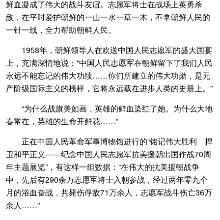
鲜血凝成了伟大的战斗友谊。志愿军将士在战场上英勇杀
敌，在平时爱护朝鲜的一山一水一草一木，不拿朝鲜人民的
一针一线，全力帮助朝鲜人民。
1958年，朝鲜领导人在欢送中国人民志愿军的盛大国宴
上，充满深情地说：“中国人民志愿军在朝鲜留下了我们人民
永远不能忘记的伟大功绩……你们所建立的伟大功勋，是无
产阶级国际主义的榜样，它将永远载在进步人类的史册上。”
“为什么战旗美如画，英雄的鲜血染红了她。为什么大地
春常在，英雄的生命开鲜花……”
正在中国人民革命军事博物馆进行的“铭记伟大胜利 捍
卫和平正义——纪念中国人民志愿军抗美援朝出国作战70周
年主题展览”，有这样一组数据：“在伟大的抗美援朝战争
中，先后有290余万志愿军将士入朝参战，经过两年零九个
月的浴血奋战，共毙伤俘敌71万余人，志愿军战斗伤亡36万
余人……”