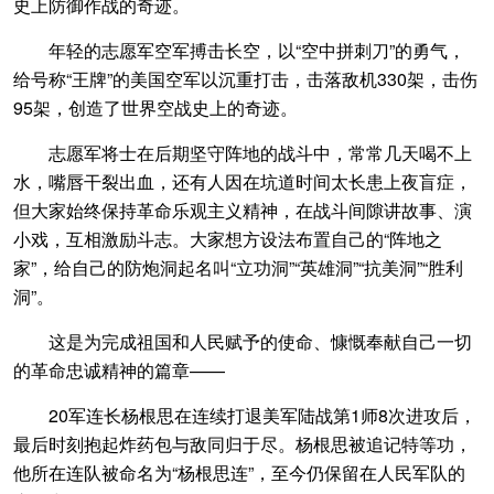
史上防御作战的奇迹。
年轻的志愿军空军搏击长空，以“空中拼刺刀”的勇气，
给号称“王牌”的美国空军以沉重打击，击落敌机330架，击伤
95架，创造了世界空战史上的奇迹。
志愿军将士在后期坚守阵地的战斗中，常常几天喝不上
水，嘴唇干裂出血，还有人因在坑道时间太长患上夜盲症，
但大家始终保持革命乐观主义精神，在战斗间隙讲故事、演
小戏，互相激励斗志。大家想方设法布置自己的“阵地之
家”，给自己的防炮洞起名叫“立功洞”“英雄洞”“抗美洞”“胜利
洞”。
这是为完成祖国和人民赋予的使命、慷慨奉献自己一切
的革命忠诚精神的篇章——
20军连长杨根思在连续打退美军陆战第1师8次进攻后，
最后时刻抱起炸药包与敌同归于尽。杨根思被追记特等功，
他所在连队被命名为“杨根思连”，至今仍保留在人民军队的