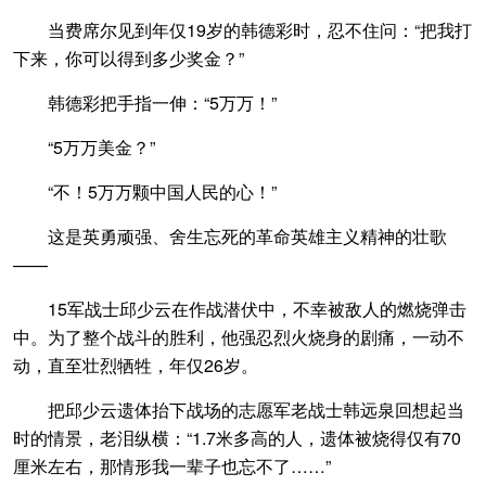
当费席尔见到年仅19岁的韩德彩时，忍不住问：“把我打
下来，你可以得到多少奖金？”
韩德彩把手指一伸：“5万万！”
“5万万美金？”
“不！5万万颗中国人民的心！”
这是英勇顽强、舍生忘死的革命英雄主义精神的壮歌
——
15军战士邱少云在作战潜伏中，不幸被敌人的燃烧弹击
中。为了整个战斗的胜利，他强忍烈火烧身的剧痛，一动不
动，直至壮烈牺牲，年仅26岁。
把邱少云遗体抬下战场的志愿军老战士韩远泉回想起当
时的情景，老泪纵横：“1.7米多高的人，遗体被烧得仅有70
厘米左右，那情形我一辈子也忘不了……”