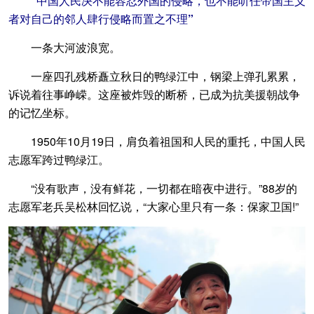
“中国人民决不能容忍外国的侵略，也不能听任帝国主义
者对自己的邻人肆行侵略而置之不理”
一条大河波浪宽。
一座四孔残桥矗立秋日的鸭绿江中，钢梁上弹孔累累，
诉说着往事峥嵘。这座被炸毁的断桥，已成为抗美援朝战争
的记忆坐标。
1950年10月19日，肩负着祖国和人民的重托，中国人民
志愿军跨过鸭绿江。
“没有歌声，没有鲜花，一切都在暗夜中进行。”88岁的
志愿军老兵吴松林回忆说，“大家心里只有一条：保家卫国!”