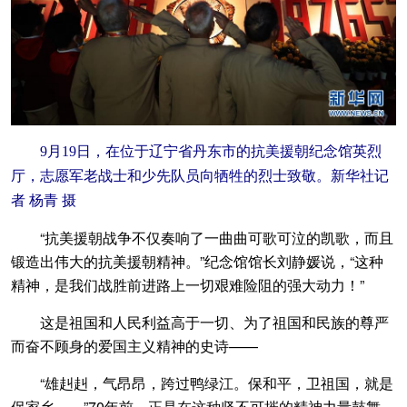
9月19日，在位于辽宁省丹东市的抗美援朝纪念馆英烈
厅，志愿军老战士和少先队员向牺牲的烈士致敬。新华社记
者 杨青 摄
“抗美援朝战争不仅奏响了一曲曲可歌可泣的凯歌，而且
锻造出伟大的抗美援朝精神。”纪念馆馆长刘静媛说，“这种
精神，是我们战胜前进路上一切艰难险阻的强大动力！”
这是祖国和人民利益高于一切、为了祖国和民族的尊严
而奋不顾身的爱国主义精神的史诗——
“雄赳赳，气昂昂，跨过鸭绿江。保和平，卫祖国，就是
保家乡……”70年前，正是在这种坚不可摧的精神力量鼓舞