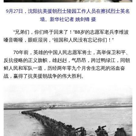
9月27日，沈阳抗美援朝烈士陵园工作人员在擦拭烈士英名
墙。新华社记者 姚剑锋 摄
“兄弟们，你们终于回来了！”88岁的志愿军老兵李维波
嗓音嘶哑，眼眶湿润，“祖国和人民没有忘记你们！”
70年前，英雄的中国人民志愿军将士，高举保卫和平、
反抗侵略的正义旗帜，雄赳赳，气昂昂，跨过鸭绿江，同朝
鲜人民和军队一道，历经两年零九个月舍生忘死的浴血奋
战，赢得了抗美援朝战争的伟大胜利。