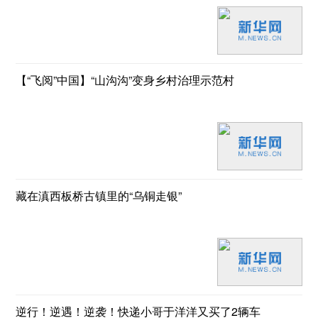
【“飞阅”中国】“山沟沟”变身乡村治理示范村
藏在滇西板桥古镇里的“乌铜走银”
逆行！逆遇！逆袭！快递小哥于洋洋又买了2辆车