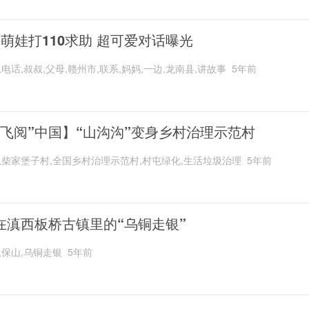
岁萌娃打110求助 超可爱对话曝光
,电话,叔叔,父母,赣州市,联系,妈妈,一边,龙南县,讲故事
5年前
“飞阅”中国】“山沟沟”变身乡村治理示范村
,柴家堡子村,全国乡村治理示范村,村屯绿化,生活垃圾治理
5年前
在滇西板桥古镇里的“乌铜走银”
,保山,乌铜走银
5年前