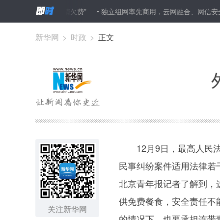
1月须“还清欠费”
独立组网率先商用，云网融合、网信安全加速部署
新华网
>
时政
>
正文
12月9日，最高人民法
民事纠纷案件适用法律若干
北京青年报记者了解到，
供免费餐食，安全责任不
关注新华网
的情况下，也要承担连带