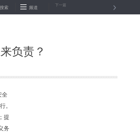
下一篇
暂停部分业务
搜索
频道
“线上”结对帮扶，成就“双方共赢的事”
发挥“吹哨人
谁来负责？
安全
施行。
；提
义务