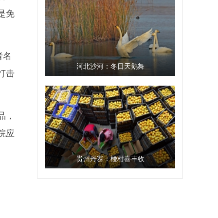
是免
者名
河北沙河：冬日天鹅舞
打击
品，
院应
贵州丹寨：椪柑喜丰收