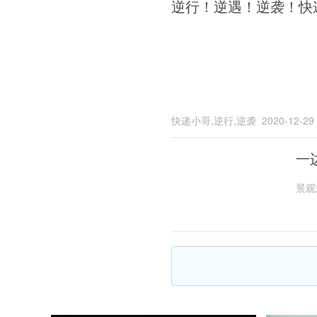
逆行！逆遇！逆袭！快
快递小哥,逆行,逆袭
2020-12-29
一
景观