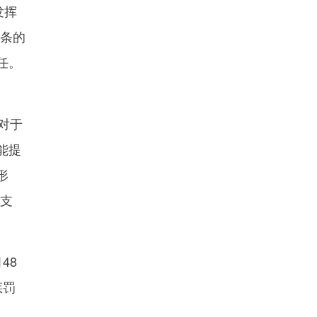
发挥
8条的
任。
对于
能提
形
予支
48
惩罚