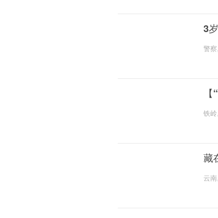
3
警察
【
铁岭
藏
云南