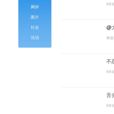
5年
网评
图片
@
社会
法治
寒假
不
5年
舌
5年