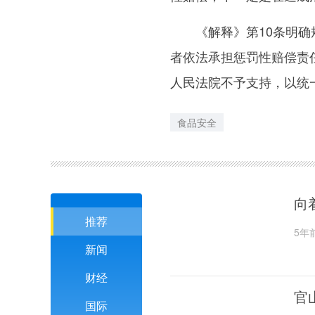
《解释》第10条明确规
者依法承担惩罚性赔偿责
人民法院不予支持，以统
食品安全
向
推荐
5年
新闻
财经
官
国际