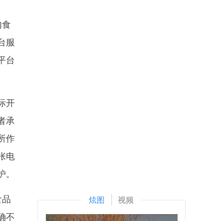
内食
台服
平台
际开
者承
所作
张电
护。
食品
炫图
视频
确不