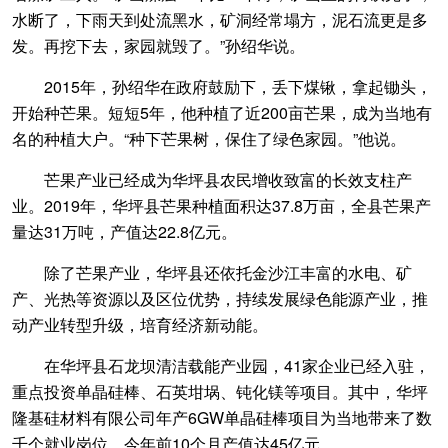
水断了，下雨天到处流黑水，矿洞经常塌方，泥石流更是多
发。再挖下去，家园就毁了。”孙绍华说。
2015年，孙绍华在政府鼓励下，丢下煤锹，拿起锄头，
开始种芒果。短短5年，他种植了近200亩芒果，成为当地有
名的种植大户。“种下芒果树，保住了绿色家园。”他说。
芒果产业已经成为华坪县农民增收致富的长效支柱产
业。2019年，华坪县芒果种植面积达37.8万亩，全县芒果产
量达31万吨，产值达22.8亿元。
除了芒果产业，华坪县还依托金沙江丰富的水电、矿
产、光热等资源以及区位优势，持续发展绿色能源产业，推
动产业转型升级，培育经济新动能。
在华坪县石龙坝清洁载能产业园，41家企业已经入驻，
重点投资单晶硅棒、石英坩埚、钝化镁等项目。其中，华坪
隆基硅材料有限公司年产6GW单晶硅棒项目为当地带来了数
千个就业岗位，今年前10个月产值达45亿元。