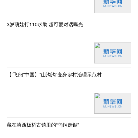
3岁萌娃打110求助 超可爱对话曝光
【“飞阅”中国】“山沟沟”变身乡村治理示范村
藏在滇西板桥古镇里的“乌铜走银”