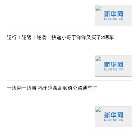
逆行！逆遇！逆袭！快递小哥于洋洋又买了2辆车
一边湖一边海 福州这条高颜值公路通车了