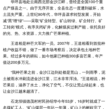
华坪县地处云南西北部金沙江畔，曾经是全国100个重
点产煤县之一。由于无序开发，全县生态一度遭到破坏，水
土流失严重。上世纪90年代，华坪县谋求转型发展，开始
减“黑”增“绿”——采取“矿业转型、矿山转绿、矿企转行、矿
工转岗”模式，有序关闭矿井，化解煤炭过剩产能，依托良好
的光、热、水资源，大力推广芒果种植。
王道相是种芒大军的一员。2007年，王道相看到首批种
植户收益不错，做了一番市场考察后，决定承包土地种芒
果。经过多年的耕耘，如今他家已种植300多亩芒果，年产
值达200多万元。
“我种芒果之前，金沙江边到处都是荒山，一到雨季，泥
土被雨水冲刷流进金沙江里，江水非常浑浊。”王道相说，种
芒果后，涵养了水土，净化了空气，不仅让荒山绿起来，也
让金沙江越来越清了。
石龙坝镇德茂村村民孙绍华今年53岁，16岁时就成了一
名煤矿工人。“矿山煤层一年比一年薄，矿山上的树砍完了，