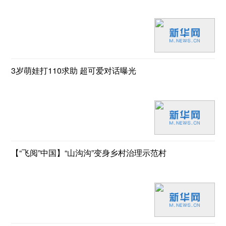
3岁萌娃打110求助 超可爱对话曝光
【“飞阅”中国】“山沟沟”变身乡村治理示范村