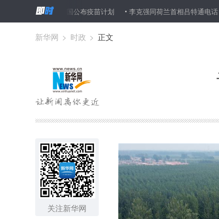
 哈白两国公布疫苗计划
李克强同荷兰首相吕特通电话
李克强同
新华网
>
时政
>
正文
关注新华网