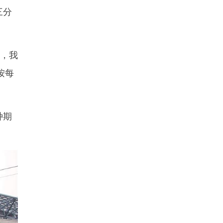
三分
，我
按每
种期