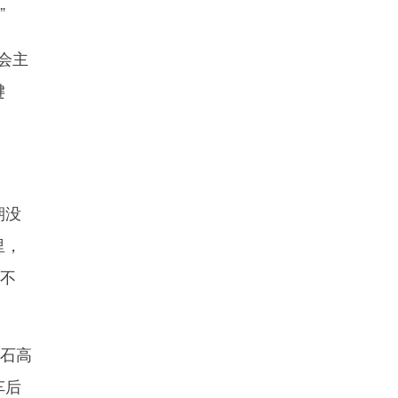
”
会主
键
期没
里，
也不
津石高
车后