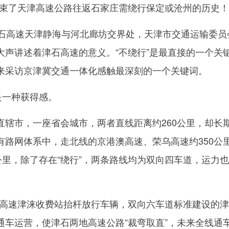
了天津高速公路往返石家庄需绕行保定或沧州的历史！
高速天津静海与河北廊坊交界处，天津市交通运输委员
大声讲述着津石高速的意义。“不绕行”是最直接的一个关
来采访京津冀交通一体化感触最深刻的一个关键词。
一种获得感。
市，一座省会城市，两者直线距离约260公里，却长
有路网体系中，走北线的京港澳高速、荣乌高速约350公
公里，除了存在“绕行”，两条路线均为双向四车道，运力
石高速津涞收费站抬杆放行车辆，双向六车道标准建设的
通车运营，使津石两地高速公路“裁弯取直”，未来全线通