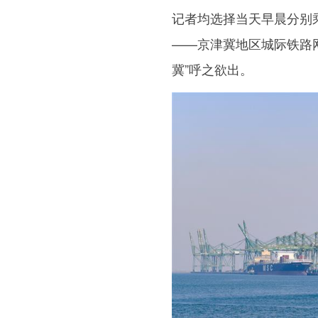
记者均选择当天早晨分别
——京津冀地区城际铁路
冀”呼之欲出。