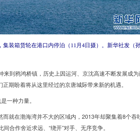
装箱货轮在港口内停泊（11月4日摄）。新华社发（
来到鸦鸿桥镇，历史上因运河、京沈高速不断发展成为
们正期盼着将从这里经过的京唐城际带来新的机遇。
是一种力量。
就在渤海湾并不大的区域内，2013年却聚集着8个吞
此间合作舍近求远、“绕开”对手、无序竞争。