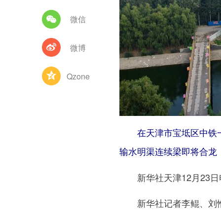
微信
微博
Qzone
在天津市宝坻区中铁一
输水明渠连续梁即将合龙（
新华社天津12月23
新华社记者李鲲、刘惟