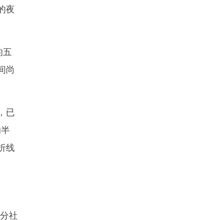
的夜
的五
间尚
。
，已
的半
折线
地分社