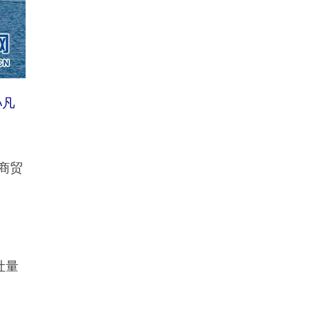
孙凡
商贸
吐量