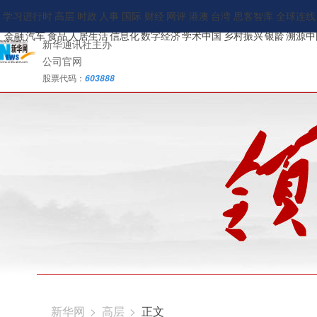
学习进行时
高层
时政
人事
国际
财经
网评
港澳
台湾
思客智库
全球连线
金融
汽车
食品
人居生活
信息化
数字经济
学术中国
乡村振兴
银龄
溯源中
新华通讯社主办
公司官网
股票代码：
603888
新华网
>
高层
>
正文