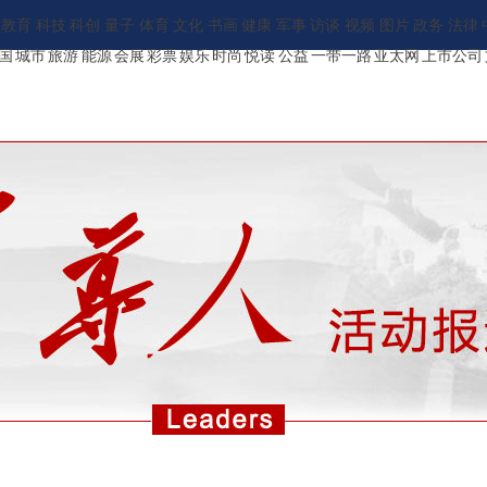
教育
科技
科创
量子
体育
文化
书画
健康
军事
访谈
视频
图片
政务
法律
国
城市
旅游
能源
会展
彩票
娱乐
时尚
悦读
公益
一带一路
亚太网
上市公司
ENGLISH
新华报刊
地方频道
承建网站
中文/繁体