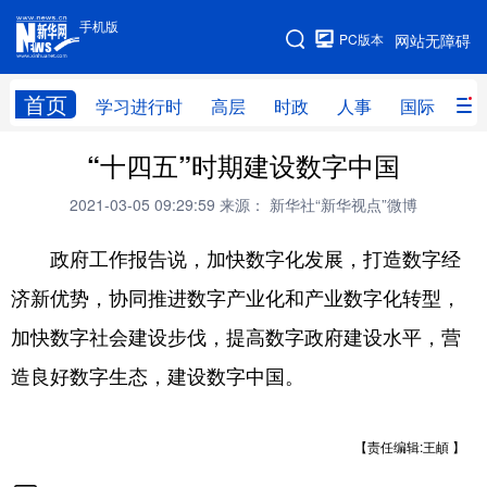
手机版
手机版
PC版本
网站无障碍
网站地图
首页
学习进行时
高层
时政
人事
国际
财
“十四五”时期建设数字中国
学习进行时
高层
时政
人事
2021-03-05 09:29:59
来源： 新华社“新华视点”微博
国际
财经
网评
港澳
政府工作报告说，加快数字化发展，打造数字经
台湾
思客智库
全球连线
教育
济新优势，协同推进数字产业化和产业数字化转型，
科技
科创
量子
体育
加快数字社会建设步伐，提高数字政府建设水平，营
文化
书画
健康
军事
造良好数字生态，建设数字中国。
访谈
视频
图片
政务
法律
中央文件
金融
汽车
【责任编辑:王頔 】
食品
人居
信息化
数字经济