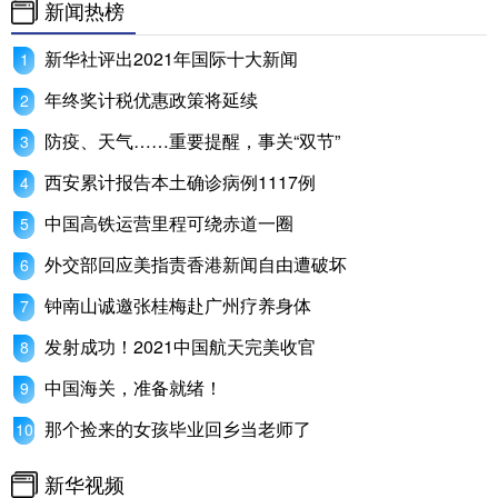
新闻热榜
学术中国
乡村振兴
银龄
溯源中国
新华社评出2021年国际十大新闻
城市
旅游
能源
会展
年终奖计税优惠政策将延续
彩票
娱乐
时尚
悦读
防疫、天气……重要提醒，事关“双节”
西安累计报告本土确诊病例1117例
公益
一带一路
亚太网
上市公司
中国高铁运营里程可绕赤道一圈
文化产业
外交部回应美指责香港新闻自由遭破坏
钟南山诚邀张桂梅赴广州疗养身体
地方频道
发射成功！2021中国航天完美收官
北京
天津
河北
山西
中国海关，准备就绪！
辽宁
吉林
上海
江苏
那个捡来的女孩毕业回乡当老师了
浙江
安徽
福建
江西
新华视频