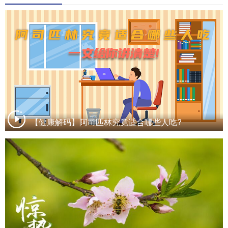
山东
河南
湖北
湖南
广东
广西
海南
重庆
四川
贵州
云南
西藏
陕西
甘肃
青海
宁夏
新疆
内蒙古
黑龙江
【健康解码】阿司匹林究竟适合哪些人吃?
多语种频道
English
Español
Français
عربى
Русский язык
日本語
한국어
Deutsch
Português