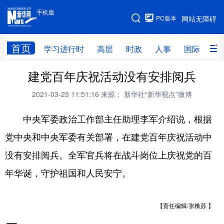
手机版
手机版
PC版本
网站无障碍
网站地图
首页
学习进行时
高层
时政
人事
国际
财
建党百年庆祝活动没有安排阅兵
学习进行时
高层
时政
人事
2021-03-23 11:51:16
来源： 新华社“新华视点”微博
国际
财经
网评
港澳
中央军委政治工作部主任助理李军介绍说，根据
台湾
思客智库
全球连线
教育
党中央和中央军委有关部署，在建党百年庆祝活动中
科技
科创
量子
体育
没有安排阅兵。全军官兵将在战斗岗位上庆祝党的百
文化
书画
健康
军事
年华诞，守护祖国和人民安宁。
访谈
视频
图片
政务
法律
中央文件
金融
汽车
【责任编辑:张樵苏 】
食品
人居
信息化
数字经济