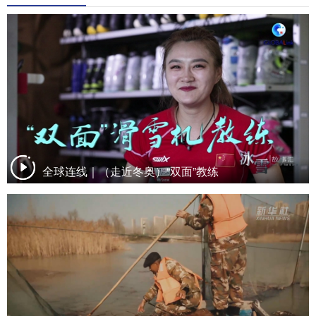
山东
河南
湖北
湖南
广东
广西
海南
重庆
四川
贵州
云南
西藏
陕西
甘肃
青海
宁夏
新疆
内蒙古
黑龙江
全球连线｜（走近冬奥）“双面”教练
多语种频道
English
Español
Français
عربى
Русский язык
日本語
한국어
Deutsch
Português