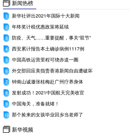
新闻热榜
学术中国
乡村振兴
银龄
溯源中国
新华社评出2021年国际十大新闻
城市
旅游
能源
会展
年终奖计税优惠政策将延续
彩票
娱乐
时尚
悦读
防疫、天气……重要提醒，事关“双节”
西安累计报告本土确诊病例1117例
公益
一带一路
亚太网
上市公司
中国高铁运营里程可绕赤道一圈
文化产业
外交部回应美指责香港新闻自由遭破坏
钟南山诚邀张桂梅赴广州疗养身体
地方频道
发射成功！2021中国航天完美收官
北京
天津
河北
山西
中国海关，准备就绪！
辽宁
吉林
上海
江苏
那个捡来的女孩毕业回乡当老师了
浙江
安徽
福建
江西
新华视频