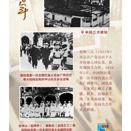
学术中国
乡村振兴
银龄
溯源中国
城市
旅游
能源
会展
彩票
娱乐
时尚
悦读
公益
一带一路
亚太网
上市公司
文化产业
地方频道
北京
天津
河北
山西
辽宁
吉林
上海
江苏
浙江
安徽
福建
江西