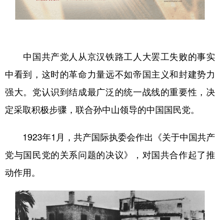
山东
河南
湖北
湖南
广东
广西
海南
重庆
四川
贵州
云南
西藏
中国共产党人从京汉铁路工人大罢工失败的事实
陕西
甘肃
青海
宁夏
中看到，这时的革命力量远不如帝国主义和封建势力
新疆
内蒙古
黑龙江
强大。党认识到结成最广泛的统一战线的重要性，决
定采取积极步骤，联合孙中山领导的中国国民党。
多语种频道
1923年1月，共产国际执委会作出《关于中国共产
English
Español
Français
عربى
党与国民党的关系问题的决议》，对国共合作起了推
Русский язык
日本語
한국어
动作用。
Deutsch
Português