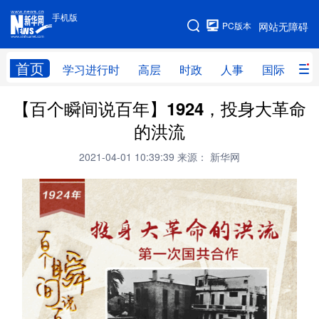
手机版
手机版
PC版本
网站无障碍
网站地图
首页
学习进行时
高层
时政
人事
国际
财
【百个瞬间说百年】1924，投身大革命
学习进行时
高层
时政
人事
的洪流
国际
财经
网评
港澳
2021-04-01 10:39:39
来源： 新华网
台湾
思客智库
全球连线
教育
科技
科创
量子
体育
文化
书画
健康
军事
访谈
视频
图片
政务
法律
中央文件
金融
汽车
食品
人居
信息化
数字经济