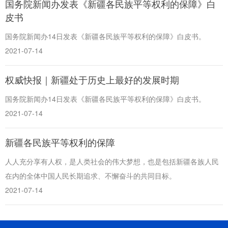
国务院新闻办发表《新疆各民族平等权利的保障》白
山东
河南
湖北
湖南
皮书
广东
广西
海南
重庆
国务院新闻办14日发表《新疆各民族平等权利的保障》白皮书。
四川
贵州
云南
西藏
2021-07-14
陕西
甘肃
青海
宁夏
权威快报｜新疆处于历史上最好的发展时期
新疆
内蒙古
黑龙江
国务院新闻办14日发表《新疆各民族平等权利的保障》白皮书。
2021-07-14
多语种频道
新疆各民族平等权利的保障
English
Español
Français
عربى
人人充分享有人权，是人类社会的伟大梦想，也是包括新疆各族人民
Русский язык
日本語
한국어
在内的全体中国人民长期追求、不懈奋斗的共同目标。
2021-07-14
Deutsch
Português