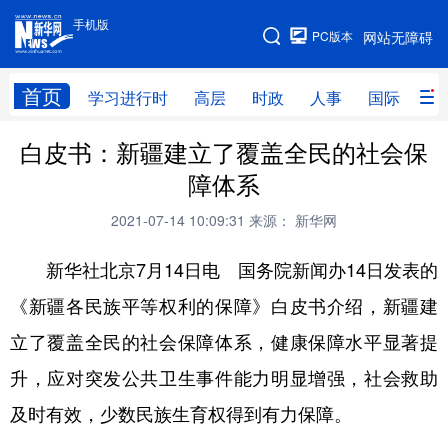
手机版
手机版
PC版本
网站无障碍
网站地图
首页
学习进行时
高层
时政
人事
国际
财
白皮书：新疆建立了覆盖全民的社会保
学习进行时
高层
时政
人事
障体系
国际
财经
网评
港澳
2021-07-14 10:09:31
来源： 新华网
台湾
思客智库
全球连线
教育
新华社北京7月14日电 国务院新闻办14日发表的
科技
科创
量子
体育
《新疆各民族平等权利的保障》白皮书介绍，新疆建
文化
书画
健康
军事
立了覆盖全民的社会保障体系，健康保障水平显著提
访谈
视频
图片
政务
升，应对突发公共卫生事件能力明显增强，社会救助
法律
中央文件
金融
汽车
及时有效，少数民族生育权得到有力保障。
食品
人居
信息化
数字经济