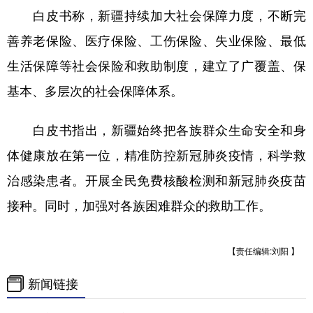
白皮书称，新疆持续加大社会保障力度，不断完
学术中国
乡村振兴
银龄
溯源中国
善养老保险、医疗保险、工伤保险、失业保险、最低
城市
旅游
能源
会展
生活保障等社会保险和救助制度，建立了广覆盖、保
彩票
娱乐
时尚
悦读
基本、多层次的社会保障体系。
公益
一带一路
亚太网
上市公司
白皮书指出，新疆始终把各族群众生命安全和身
文化产业
体健康放在第一位，精准防控新冠肺炎疫情，科学救
治感染患者。开展全民免费核酸检测和新冠肺炎疫苗
地方频道
接种。同时，加强对各族困难群众的救助工作。
北京
天津
河北
山西
【责任编辑:刘阳 】
辽宁
吉林
上海
江苏
新闻链接
浙江
安徽
福建
江西