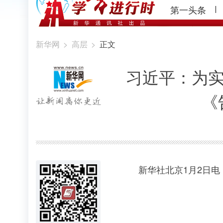
第一头条
新华网
>
高层
>
正文
习近平：为实
《
新华社北京1月2日电