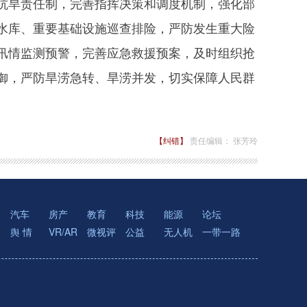
旱责任制，完善指挥决策和调度机制，强化部
水库、重要基础设施巡查排险，严防发生重大险
汛情监测预警，完善应急救援预案，及时组织抢
御，严防旱涝急转、旱涝并发，切实保障人民群
【纠错】
责任编辑： 张芳玲
汽车
房产
教育
科技
能源
论坛
舆 情
VR/AR
微视评
公益
无人机
一带一路