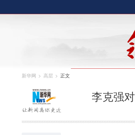
新华网
>
高层
>
正文
李克强对