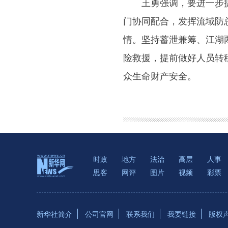
王勇强调，要进一步提高
门协同配合，发挥流域防
情。坚持蓄泄兼筹、江湖
险救援，提前做好人员转
众生命财产安全。
时政
地方
法治
高层
人事
思客
网评
图片
视频
彩票
新华社简介
公司官网
联系我们
我要链接
版权