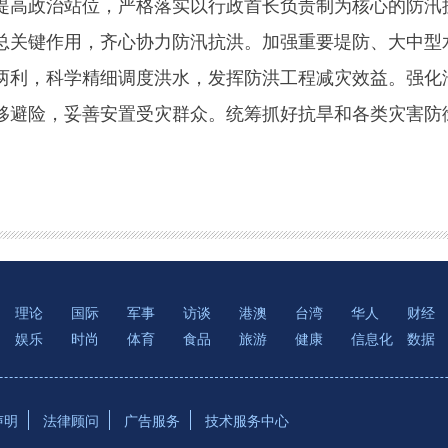
政治站位，严格落实以行政首长负责制为核心的防汛抗
总关键作用，齐心协力防汛抗洪。加强重要堤防、大中型
两利，科学精细调度洪水，发挥防洪工程减灾效益。强化
移避险，妥善安置受灾群众。统筹抓好抗旱和各类灾害防
理论
国际
军事
访谈
港澳
台湾
华人
财经
娱乐
时尚
体育
食品
旅游
健康
信息化
数据
声明
法律顾问
广告服务
技术服务中心