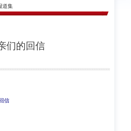
报道集
亲们的回信
回信