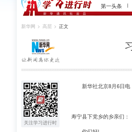
第一头条
新华网
>
高层
>
正文
新华社北京8月6日电
寿宁县下党乡的乡亲们：
关注学习进行时
你们好!