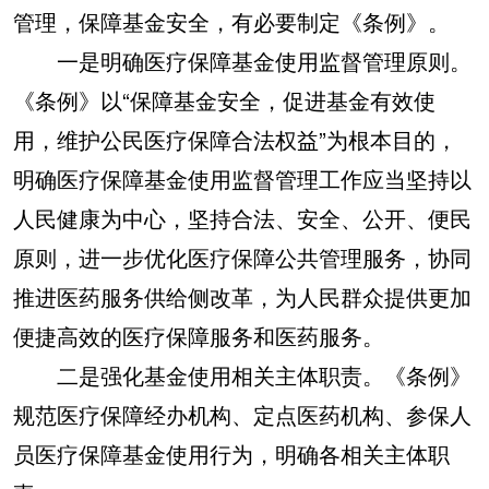
山东
河南
湖北
湖南
管理，保障基金安全，有必要制定《条例》。
广东
广西
海南
重庆
一是明确医疗保障基金使用监督管理原则。
《条例》以“保障基金安全，促进基金有效使
四川
贵州
云南
西藏
用，维护公民医疗保障合法权益”为根本目的，
陕西
甘肃
青海
宁夏
明确医疗保障基金使用监督管理工作应当坚持以
新疆
内蒙古
黑龙江
人民健康为中心，坚持合法、安全、公开、便民
原则，进一步优化医疗保障公共管理服务，协同
多语种频道
推进医药服务供给侧改革，为人民群众提供更加
English
Español
Français
عربى
便捷高效的医疗保障服务和医药服务。
Русский язык
日本語
한국어
二是强化基金使用相关主体职责。《条例》
规范医疗保障经办机构、定点医药机构、参保人
Deutsch
Português
员医疗保障基金使用行为，明确各相关主体职