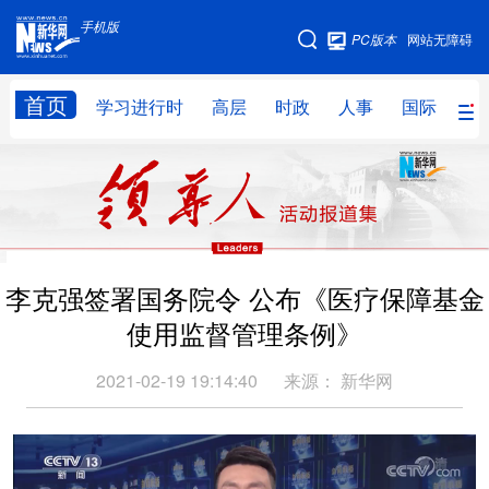
手机版
手机版
PC版本
网站无障碍
网站地图
首页
学习进行时
高层
时政
人事
国际
财
学习进行时
高层
时政
人事
国际
财经
网评
港澳
台湾
思客智库
全球连线
教育
李克强签署国务院令 公布《医疗保障基金
科技
科创
量子
体育
使用监督管理条例》
文化
书画
健康
军事
2021-02-19 19:14:40
来源：
新华网
访谈
视频
图片
政务
法律
中央文件
金融
汽车
食品
人居
信息化
数字经济