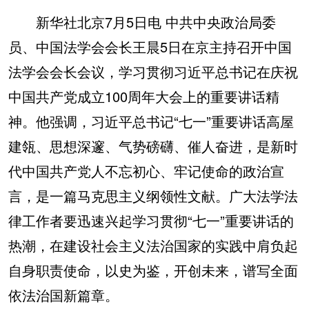
新华社北京7月5日电 中共中央政治局委
学术中国
乡村振兴
银龄
溯源中国
员、中国法学会会长王晨5日在京主持召开中国
城市
旅游
能源
会展
法学会会长会议，学习贯彻习近平总书记在庆祝
彩票
娱乐
时尚
悦读
中国共产党成立100周年大会上的重要讲话精
公益
一带一路
亚太网
上市公司
神。他强调，习近平总书记“七一”重要讲话高屋
建瓴、思想深邃、气势磅礴、催人奋进，是新时
文化产业
代中国共产党人不忘初心、牢记使命的政治宣
言，是一篇马克思主义纲领性文献。广大法学法
地方频道
律工作者要迅速兴起学习贯彻“七一”重要讲话的
北京
天津
河北
山西
热潮，在建设社会主义法治国家的实践中肩负起
辽宁
吉林
上海
江苏
自身职责使命，以史为鉴，开创未来，谱写全面
浙江
安徽
福建
江西
依法治国新篇章。