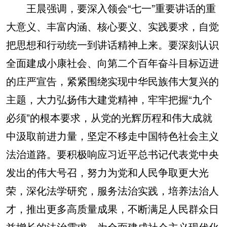
山东
河南
湖北
湖南
王晨强调，要深入领会“七一”重要讲话的重
大意义、丰富内涵、核心要义、实践要求，自觉
广东
广西
海南
重庆
把思想和行动统一到讲话精神上来。要深刻认识
四川
贵州
云南
西藏
全面建成小康社会、向第二个百年奋斗目标迈进
陕西
甘肃
青海
宁夏
的庄严宣告，紧紧围绕实现中华民族伟大复兴的
新疆
内蒙古
黑龙江
主题，大力弘扬伟大建党精神，牢牢把握“九个
必须”的根本要求，从党的光辉历程和伟大成就
多语种频道
中汲取前进力量，坚定不移走中国特色社会主义
English
Español
Français
عربى
法治道路。要积极响应习近平总书记代表党中央
发出的伟大号召，努力为党和人民争取更大光
Русский язык
日本語
한국어
荣，深化法学研究，服务法治实践，培养法治人
Deutsch
Português
才，推出更多高质量成果，不断满足人民群众日
益增长的法治需求，为全面建成社会主义现代化