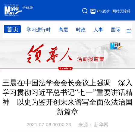
手机版
手机版
PC版本
网站无障碍
网站地图
首页
学习进行时
高层
时政
人事
国际
财
学习进行时
高层
时政
人事
国际
财经
网评
港澳
台湾
思客智库
全球连线
教育
王晨在中国法学会会长会议上强调 深入
科技
科创
量子
体育
学习贯彻习近平总书记“七一”重要讲话精
文化
书画
健康
军事
神 以史为鉴开创未来谱写全面依法治国
访谈
视频
图片
政务
新篇章
法律
中央文件
金融
汽车
2021-07-06 00:00:23
来源：
新华网
食品
人居
信息化
数字经济