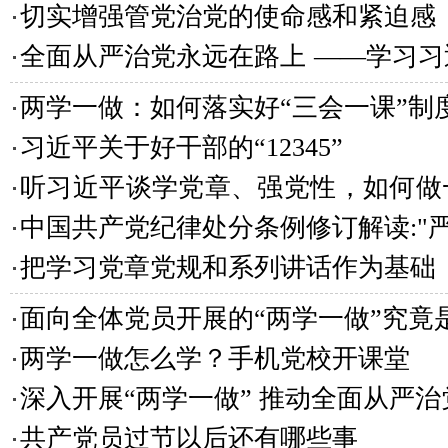
切实增强管党治党的使命感和紧迫感
全面从严治党永远在路上 ——学习
关于全面从严治党的重要论述
两学一做：如何落实好“三会一课”制
习近平关于好干部的“12345”
听习近平谈学党章、强党性，如何做
中国共产党纪律处分条例修订解读:"严
员？
把学习党章党规和系列讲话作为基础
面向全体党员开展的“两学一做”究竟
两学一做怎么学？手机党校开课堂
深入开展“两学一做” 推动全面从严治
共产党员过节以后还有哪些事