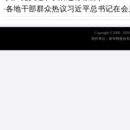
各地干部群众热议习近平总书记在会
县委书记时的重要讲话
Copyright © 2000 - 20
制作单位：新华网股份有