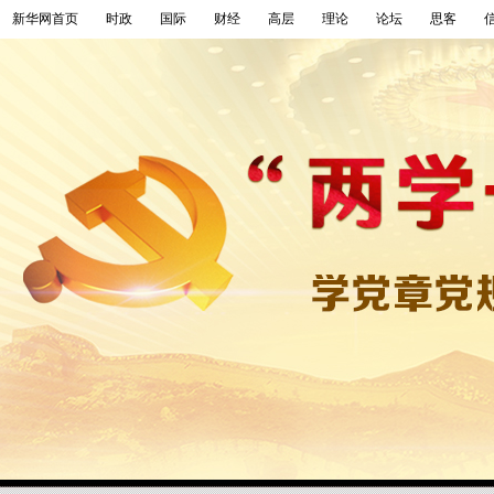
新华网首页
时政
国际
财经
高层
理论
论坛
思客