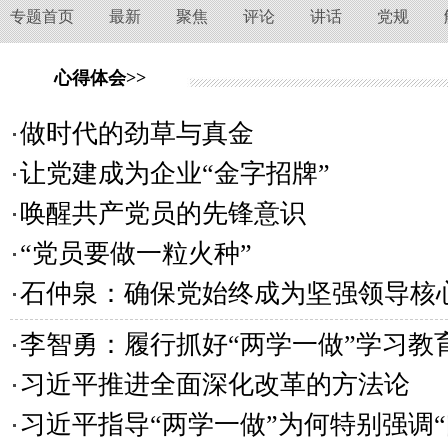
专题首页
最新
聚焦
评论
讲话
党规
心得体会>>
做时代的劲草与真金
让党建成为企业“金字招牌”
唤醒共产党员的先锋意识
“党员要做一粒火种”
石仲泉：确保党始终成为坚强领导核
李智勇：履行抓好“两学一做”学习教
习近平推进全面深化改革的方法论
习近平指导“两学一做”为何特别强调“