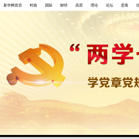
新华网首页
时政
国际
财经
高层
理论
论坛
思客