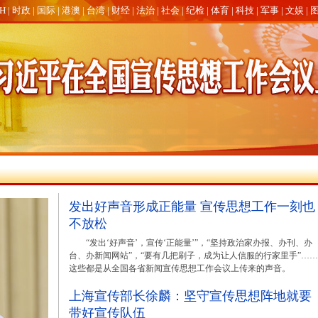
SH
|
时政
|
国际
|
港澳
|
台湾
|
财经
|
法治
|
社会
|
纪检
|
体育
|
科技
|
军事
|
文娱
|
发出好声音形成正能量 宣传思想工作一刻也
不放松
“发出‘好声音’，宣传‘正能量’”，“坚持政治家办报、办刊、办
台、办新闻网站”，“要有几把刷子，成为让人信服的行家里手”……
这些都是从全国各省新闻宣传思想工作会议上传来的声音。
上海宣传部长徐麟：坚守宣传思想阵地就要
带好宣传队伍