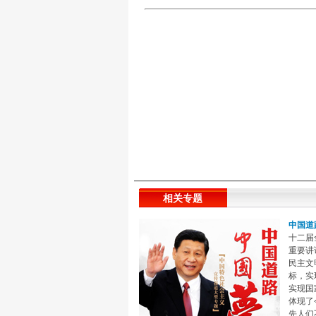
相关专题
中国道
十二届
重要讲
民主文
标，实
实现国
体现了
先人们