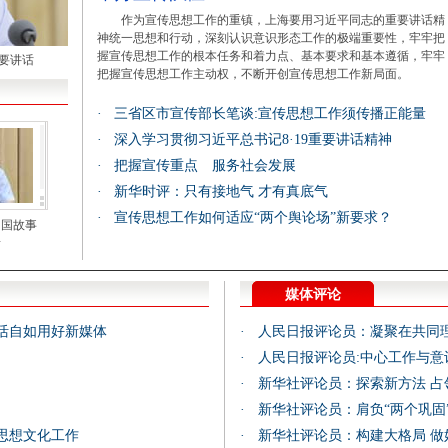
作为宣传思想工作的重镇，上海要用习近平同志的重要讲话精
神统一思想和行动，深刻认识意识形态工作的极端重要性，牢牢把
握宣传思想工作的根本任务和着力点、基本要求和基本遵循，牢牢
要讲话
把握宣传思想工作主动权，不断开创宣传思想工作新局面。
·
三省区市宣传部长笔谈:宣传思想工作须传播正能量
·
深入学习贯彻习近平总书记8·19重要讲话精神
·
把握宣传重点 服务社会发展
·
新华时评：只有接地气 才有真底气
·
宣传思想工作如何适应“两个舆论场”新要求？
中国故事
音
媒体评论
活自如用好新媒体
·
人民日报评论员：凝聚在共同
·
人民日报评论员:中心工作与意
·
新华社评论员：探索新方法 占
·
新华社评论员：肩负“两个巩固
思想文化工作
·
新华社评论员：构建大格局 做