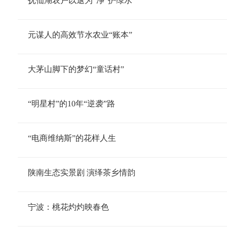
抚仙湖农户以退为“净”护绿水
元谋人的高效节水农业“账本”
大茅山脚下的梦幻“童话村”
“明星村”的10年“逆袭”路
“电商维纳斯”的花样人生
陕南生态实景剧 演绎茶乡情韵
宁波：桃花灼灼映春色