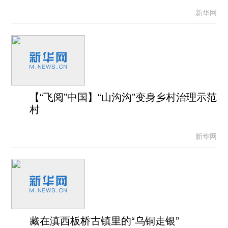
新华网
【“飞阅”中国】“山沟沟”变身乡村治理示范
村
新华网
藏在滇西板桥古镇里的“乌铜走银”