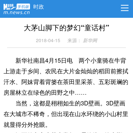
时政
大茅山脚下的梦幻“童话村”
2018-04-15
来源：
新华网
新华社南昌4月15日电 两个小童骑在牛背
上游走于乡间、农民在大片金灿灿的稻田前擦拭
汗水、阿妹背着背篓在茶田里采茶、五彩斑斓的
房屋林立在绿色的田野之中……
当然，这都是栩栩如生的3D壁画。3D壁画
在大城市不稀奇，但出现在山水环绕的小山村里
就显得分外抢眼。