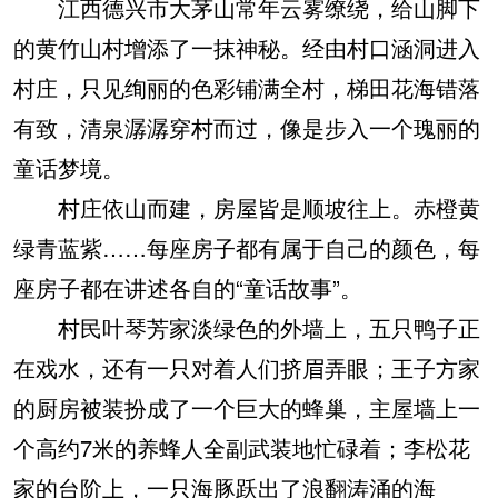
江西德兴市大茅山常年云雾缭绕，给山脚下
的黄竹山村增添了一抹神秘。经由村口涵洞进入
村庄，只见绚丽的色彩铺满全村，梯田花海错落
有致，清泉潺潺穿村而过，像是步入一个瑰丽的
童话梦境。
村庄依山而建，房屋皆是顺坡往上。赤橙黄
绿青蓝紫……每座房子都有属于自己的颜色，每
座房子都在讲述各自的“童话故事”。
村民叶琴芳家淡绿色的外墙上，五只鸭子正
在戏水，还有一只对着人们挤眉弄眼；王子方家
的厨房被装扮成了一个巨大的蜂巢，主屋墙上一
个高约7米的养蜂人全副武装地忙碌着；李松花
家的台阶上，一只海豚跃出了浪翻涛涌的海