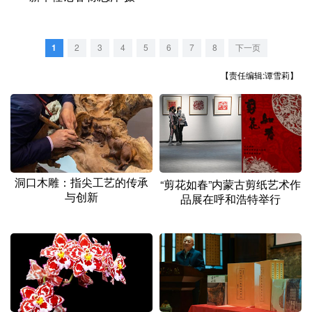
山东
河南
湖北
湖南
广东
广西
海南
重庆
1
2
3
4
5
6
7
8
下一页
四川
贵州
云南
西藏
【责任编辑:谭雪莉】
陕西
甘肃
青海
宁夏
新疆
内蒙古
黑龙江
多语种频道
洞口木雕：指尖工艺的传承
“剪花如春”内蒙古剪纸艺术作
与创新
品展在呼和浩特举行
English
Español
Français
عربى
Русский язык
日本語
한국어
Deutsch
Português