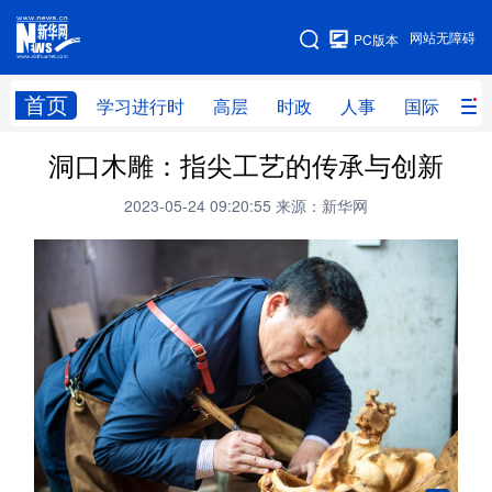
手机版
网站无障碍
PC版本
网站地图
首页
学习进行时
高层
时政
人事
国际
财
洞口木雕：指尖工艺的传承与创新
学习进行时
高层
时政
人事
2023-05-24 09:20:55
来源：新华网
国际
财经
网评
港澳
台湾
思客智库
全球连线
教育
科技
科创
量子
体育
文化
书画
健康
军事
访谈
视频
图片
政务
法律
中央文件
金融
汽车
食品
人居
信息化
数字经济