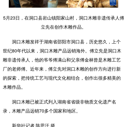
学术中国
乡村振兴
银龄
溯源中国
5月23日，在洞口县岩山镇阳家山村，洞口木雕非遗传承人傅
城市
旅游
能源
会展
立先在创作木雕作品。
彩票
娱乐
时尚
悦读
洞口木雕发祥于湖南省邵阳市洞口县，历史悠久，上个
公益
一带一路
亚太网
上市公司
世纪80年代以来，洞口木雕产品远销海外。傅立先是洞口木
文化产业
雕非遗传承人，他的爷爷傅满山和父亲傅金林曾是木雕工艺
厂的老师傅。近年来，傅立先对洞口木雕的创作方向进行新
的探索，把传统工艺与现代文化相结合，创作出很多精美的
地方频道
木雕作品。
北京
天津
河北
山西
洞口木雕已被正式列入湖南省省级非物质文化遗产名
辽宁
吉林
上海
江苏
录，木雕产品远销70多个国家和地区。
浙江
安徽
福建
江西
新华社记者 陈思汗 摄