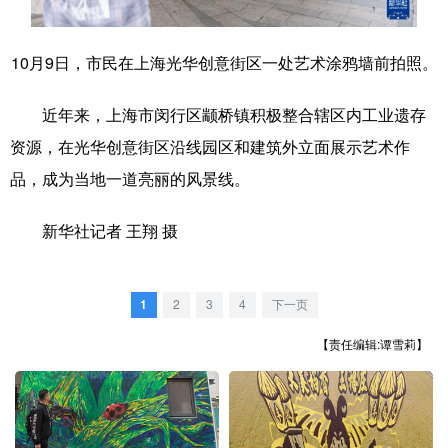
学术中国
乡村振兴
银龄
溯源中国
10月9日，市民在上海光华创意街区一处艺术涂鸦墙前拍照。
城市
旅游
能源
会展
近年来，上海市闵行区颛桥镇积极整合辖区内工业遗存
彩票
娱乐
时尚
悦读
资源，在光华创意街区沿线园区和建筑外立面展示艺术作
公益
一带一路
亚太网
上市公司
品，成为当地一道亮丽的风景线。
文化产业
新华社记者 王翔 摄
地方频道
1
2
3
4
下一页
北京
天津
河北
山西
【责任编辑:谭雪莉】
辽宁
吉林
上海
江苏
浙江
安徽
福建
江西