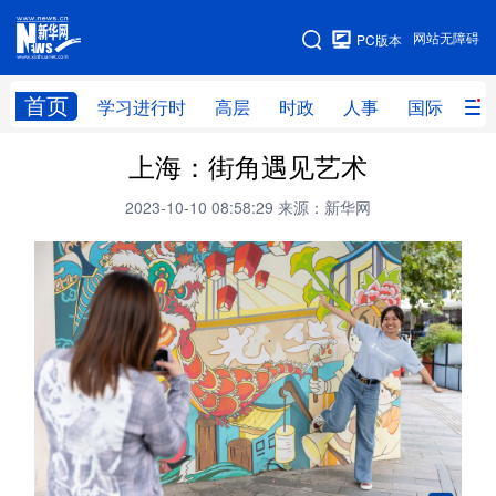
手机版
网站无障碍
PC版本
网站地图
首页
学习进行时
高层
时政
人事
国际
财
上海：街角遇见艺术
学习进行时
高层
时政
人事
2023-10-10 08:58:29
来源：新华网
国际
财经
网评
港澳
台湾
思客智库
全球连线
教育
科技
科创
量子
体育
文化
书画
健康
军事
访谈
视频
图片
政务
法律
中央文件
金融
汽车
食品
人居
信息化
数字经济