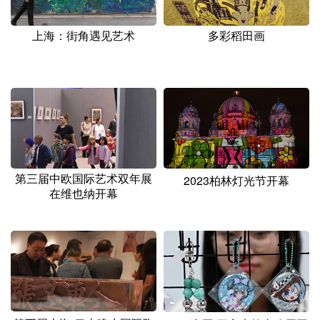
山东
河南
湖北
湖南
广东
广西
海南
重庆
上海：街角遇见艺术
多彩稻田画
四川
贵州
云南
西藏
陕西
甘肃
青海
宁夏
新疆
内蒙古
黑龙江
多语种频道
第三届中欧国际艺术双年展
2023柏林灯光节开幕
在维也纳开幕
English
Español
Français
عربى
Русский язык
日本語
한국어
Deutsch
Português