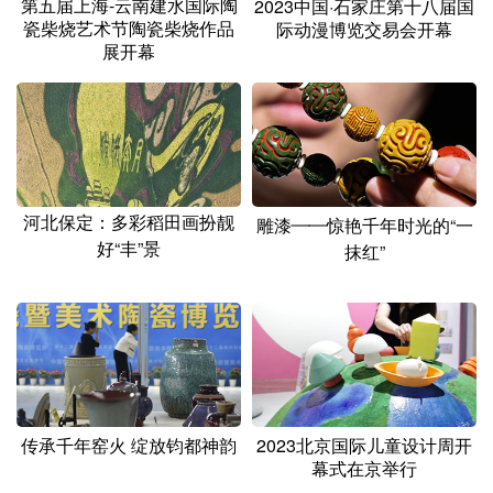
第五届上海-云南建水国际陶
2023中国·石家庄第十八届国
瓷柴烧艺术节陶瓷柴烧作品
际动漫博览交易会开幕
展开幕
河北保定：多彩稻田画扮靓
雕漆——惊艳千年时光的“一
好“丰”景
抹红”
传承千年窑火 绽放钧都神韵
2023北京国际儿童设计周开
幕式在京举行