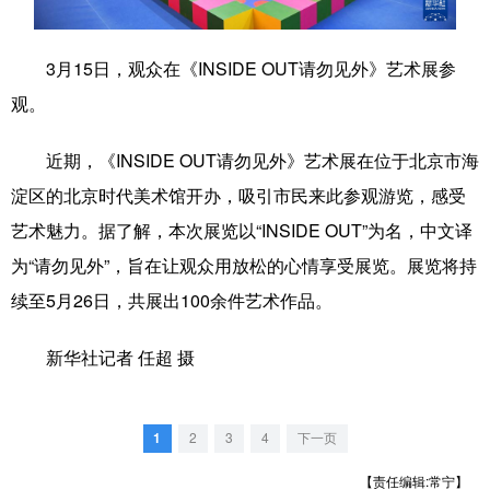
学术中国
乡村振兴
银龄
溯源中国
3月15日，观众在《INSIDE OUT请勿见外》艺术展参
城市
旅游
能源
会展
观。
彩票
娱乐
时尚
悦读
近期，《INSIDE OUT请勿见外》艺术展在位于北京市海
公益
一带一路
亚太网
上市公司
淀区的北京时代美术馆开办，吸引市民来此参观游览，感受
文化产业
艺术魅力。据了解，本次展览以“INSIDE OUT”为名，中文译
为“请勿见外”，旨在让观众用放松的心情享受展览。展览将持
续至5月26日，共展出100余件艺术作品。
地方频道
新华社记者 任超 摄
北京
天津
河北
山西
辽宁
吉林
上海
江苏
1
2
3
4
下一页
浙江
安徽
福建
江西
【责任编辑:常宁】