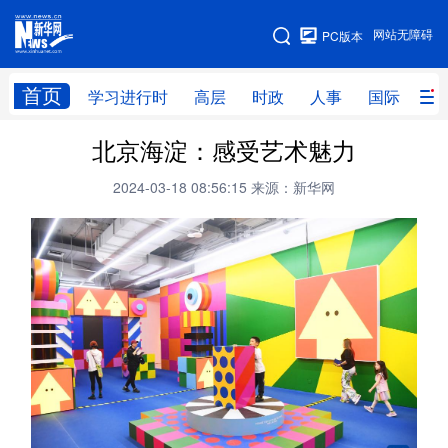
手机版
网站无障碍
PC版本
网站地图
首页
学习进行时
高层
时政
人事
国际
财
北京海淀：感受艺术魅力
学习进行时
高层
时政
人事
2024-03-18 08:56:15
来源：新华网
国际
财经
网评
港澳
台湾
思客智库
全球连线
教育
科技
科创
量子
体育
文化
书画
健康
军事
访谈
视频
图片
政务
法律
中央文件
金融
汽车
食品
人居
信息化
数字经济