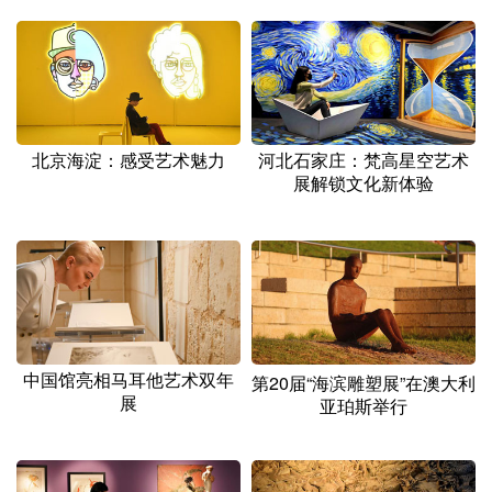
山东
河南
湖北
湖南
广东
广西
海南
重庆
四川
贵州
云南
西藏
陕西
甘肃
青海
宁夏
北京海淀：感受艺术魅力
河北石家庄：梵高星空艺术
展解锁文化新体验
新疆
内蒙古
黑龙江
多语种频道
English
Español
Français
عربى
Русский язык
日本語
한국어
中国馆亮相马耳他艺术双年
第20届“海滨雕塑展”在澳大利
展
亚珀斯举行
Deutsch
Português