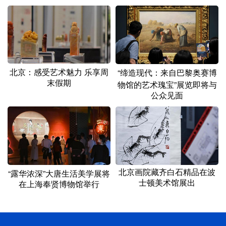
北京：感受艺术魅力 乐享周
“缔造现代：来自巴黎奥赛博
末假期
物馆的艺术瑰宝”展览即将与
公众见面
北京画院藏齐白石精品在波
“露华浓深”大唐生活美学展将
士顿美术馆展出
在上海奉贤博物馆举行