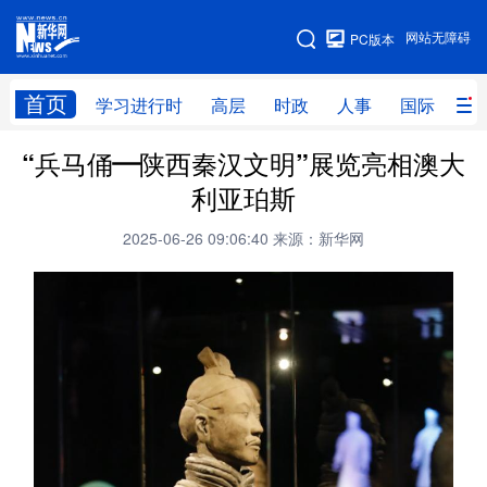
手机版
网站无障碍
PC版本
网站地图
首页
学习进行时
高层
时政
人事
国际
财
“兵马俑—陕西秦汉文明”展览亮相澳大
学习进行时
高层
时政
人事
利亚珀斯
国际
财经
网评
港澳
2025-06-26 09:06:40
来源：新华网
台湾
思客智库
全球连线
教育
科技
科创
量子
体育
文化
书画
健康
军事
访谈
视频
图片
政务
法律
中央文件
金融
汽车
食品
人居
信息化
数字经济