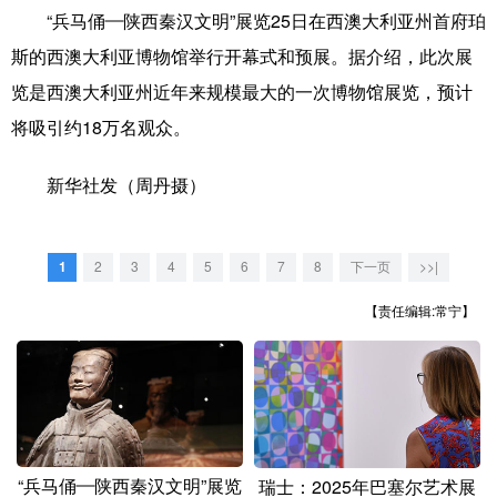
山东
河南
湖北
湖南
“兵马俑—陕西秦汉文明”展览25日在西澳大利亚州首府珀
广东
广西
海南
重庆
斯的西澳大利亚博物馆举行开幕式和预展。据介绍，此次展
览是西澳大利亚州近年来规模最大的一次博物馆展览，预计
四川
贵州
云南
西藏
将吸引约18万名观众。
陕西
甘肃
青海
宁夏
新华社发（周丹摄）
新疆
内蒙古
黑龙江
1
2
3
4
5
6
7
8
下一页
>>|
多语种频道
【责任编辑:常宁】
English
Español
Français
عربى
Русский язык
日本語
한국어
Deutsch
Português
“兵马俑—陕西秦汉文明”展览
瑞士：2025年巴塞尔艺术展