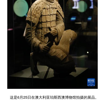
学术中国
乡村振兴
银龄
溯源中国
城市
旅游
能源
会展
彩票
娱乐
时尚
悦读
公益
一带一路
亚太网
上市公司
文化产业
地方频道
北京
天津
河北
山西
辽宁
吉林
上海
江苏
浙江
安徽
福建
江西
这是6月25日在澳大利亚珀斯西澳博物馆拍摄的展品。