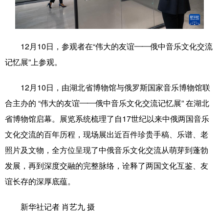
学术中国
乡村振兴
银龄
溯源中国
城市
旅游
能源
会展
12月10日，参观者在“伟大的友谊——俄中音乐文化交流
彩票
娱乐
时尚
悦读
记忆展”上参观。
公益
一带一路
亚太网
上市公司
12月10日，由湖北省博物馆与俄罗斯国家音乐博物馆联
文化产业
合主办的 “伟大的友谊——俄中音乐文化交流记忆展” 在湖北
省博物馆启幕。展览系统梳理了自17世纪以来中俄两国音乐
文化交流的百年历程，现场展出近百件珍贵手稿、乐谱、老
地方频道
照片及文物，全方位呈现了中俄音乐文化交流从萌芽到蓬勃
北京
天津
河北
山西
发展，再到深度交融的完整脉络，诠释了两国文化互鉴、友
辽宁
吉林
上海
江苏
谊长存的深厚底蕴。
浙江
安徽
福建
江西
新华社记者 肖艺九 摄