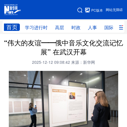
手机版
网站无障碍
PC版本
网站地图
首页
学习进行时
高层
时政
人事
国际
财
“伟大的友谊——俄中音乐文化交流记忆
学习进行时
高层
时政
人事
展” 在武汉开幕
国际
财经
网评
港澳
2025-12-12 09:08:42
来源：新华网
台湾
思客智库
全球连线
教育
科技
科创
量子
体育
文化
书画
健康
军事
访谈
视频
图片
政务
法律
中央文件
金融
汽车
食品
人居
信息化
数字经济