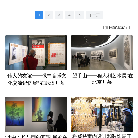
山东
河南
湖北
湖南
广东
广西
海南
重庆
1
2
3
4
5
下一页
四川
贵州
云南
西藏
【责任编辑:常宁】
陕西
甘肃
青海
宁夏
新疆
内蒙古
黑龙江
“伟大的友谊——俄中音乐文
“望千山——程大利艺术展”在
多语种频道
北京开幕
化交流记忆展” 在武汉开幕
English
Español
Français
عربى
Русский язык
日本語
한국어
Deutsch
Português
科威特室内设计和装饰展开
“此中：竹与园的互观”展览在