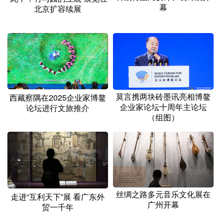
幕
北京扩容续展
莫言携两块砖墨讯亮相博鳌
西藏察隅在2025企业家博鳌
企业家论坛十周年主论坛
论坛进行文旅推介
（组图）
丝绸之路多元音乐文化展在
走进“互利天下”展 看广东外
广州开幕
贸一千年