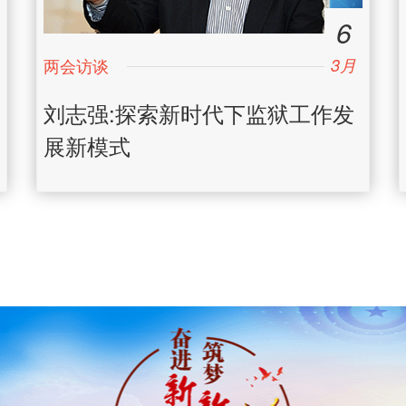
6
3月
日
刘志强:探索新时代下监狱工作发
展新模式