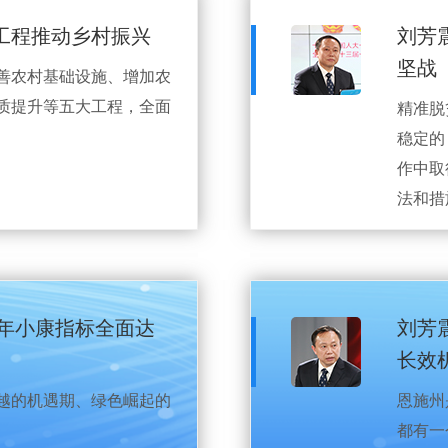
工程推动乡村振兴
刘芳
坚战
善农村基础设施、增加农
质提升等五大工程，全面
精准脱
稳定的
作中取
法和措
0年小康指标全面达
刘芳
长效
越的机遇期、绿色崛起的
恩施州
都有一