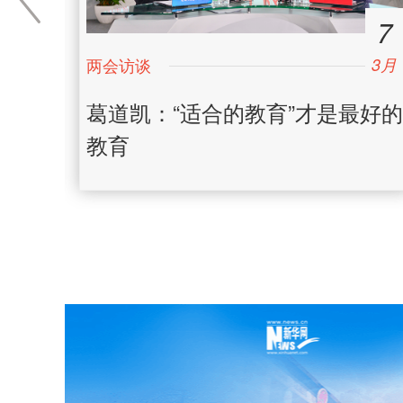
4
7
3月
3月
日
日
大学
葛道凯：“适合的教育”才是最好的
教育