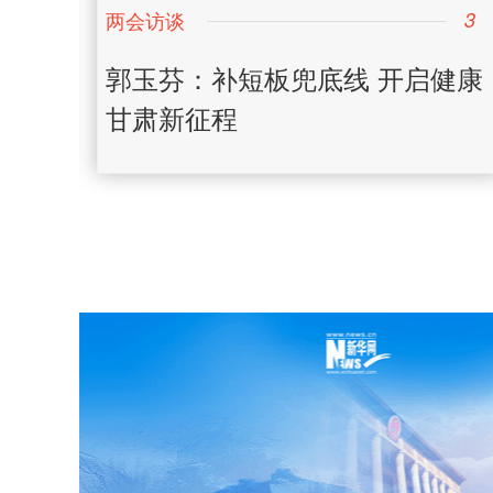
3
3
间”走
郭玉芬：补短板兜底线 开启健康
甘肃新征程