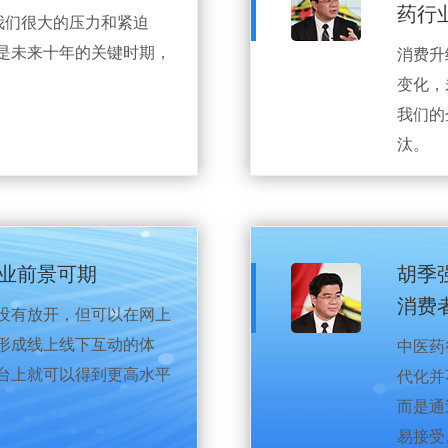
药行
我们很大的压力和紧迫
是未来十年的关键时期，
消费升
变化，
我们的
汰。
行业前景可期
胡季
消费
没有放开，但可以在网上
形成线上线下互动的体
中医药
台上就可以得到更高水平
代化并
而是通
易接受