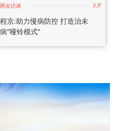
3月
程京:助力慢病防控 打造治未
刘芳
病"哑铃模式"
自治