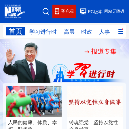
客户端
网站无障碍
PC版本
首页
网站地图
学习进行时
高层
时政
人事
国际
报道专集
学习进行时
高层
时政
人事
国际
财经
网评
港澳
台湾
思客智库
全球连线
教育
科技
科创
量子
体育
文化
书画
健康
军事
人民的健康、体质、幸
铸魂强党丨坚持以党性
访谈
视频
图片
政务