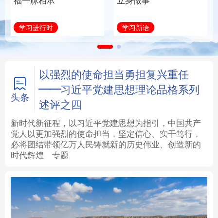
福一脉相承
立身做事
法律
中央文件
金融
汽车
学习进行时
学习新语
食品
人居
信息化
数字经济
学术中国
乡村振兴
银龄
溯源中国
以强烈的使命担当勇担复兴重任
——习近平党建思想理论品格系列
城市
旅游
能源
会展
头条
述评之四
彩票
娱乐
时尚
悦读
新时代新征程，以习近平党建思想为指引，中国共产
党人以更加强烈的使命担当，坚定信心、实干笃行，
必将团结带领亿万人民铸就新的历史伟业、创造新的
公益
一带一路
亚太网
上市公司
时代辉煌
专题
文化产业
地方频道