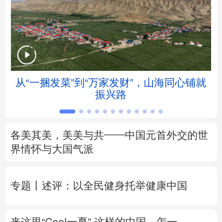
北京
天津
河北
山西
辽宁
吉林
上海
江苏
浙江
安徽
福建
江西
从“一捆发菜”到“万家发财”，山海同心铺就
会
振兴路
山东
河南
湖北
湖南
广东
广西
海南
重庆
各美其美，美美与共——中国元首外交的世
四川
贵州
云南
西藏
界情怀与大国气派
陕西
甘肃
青海
宁夏
专题丨
述评：以全民健身托举健康中国
新疆
内蒙古
黑龙江
来这里“Cool一夏”
这样的中国，怎一