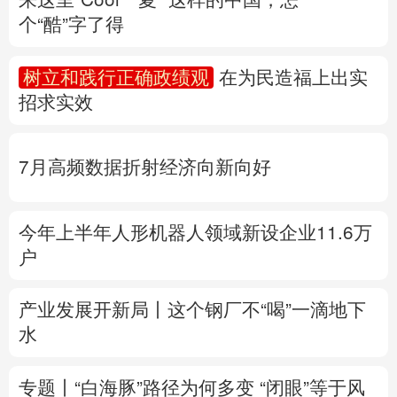
个“酷”字了得
多语种频道
树立和践行正确政绩观
在为民造福上出实
English
Español
Français
عربى
招求实效
Русский язык
日本語
한국어
7月高频数据折射经济向新向好
Deutsch
Português
今年上半年人形机器人领域新设企业11.6万
户
产业发展开新局丨
这个钢厂不“喝”一滴地下
水
专题丨
“白海豚”路径为何多变
“闭眼”等于风