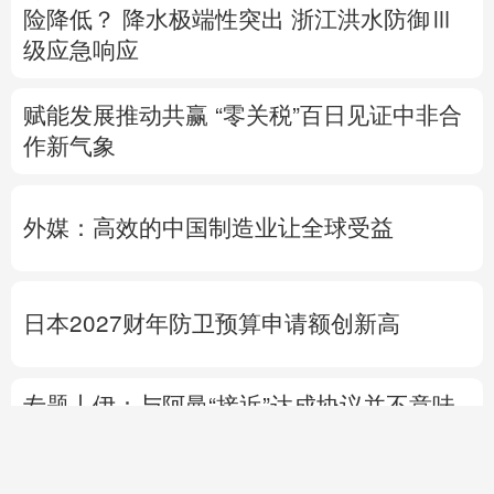
险降低？
降水极端性突出
浙江洪水防御Ⅲ
级应急响应
赋能发展推动共赢 “零关税”百日见证中非合
作新气象
外媒：高效的中国制造业让全球受益
日本2027财年防卫预算申请额创新高
专题丨
伊：与阿曼“接近”达成协议并不意味
重开海峡
战事打不下去了？
美军高层正寻
求“退出路径”