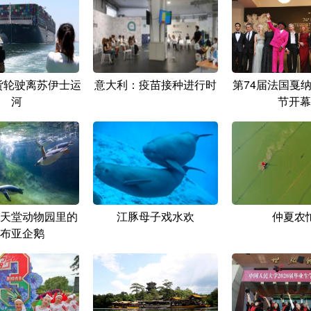
号货轮驶离苏伊士运
意大利：疫苗接种进行时
第74届法国戛
河
节开幕
天堂动物园里的
江豚母子戏水欢
仲夏农
布亚企鹅