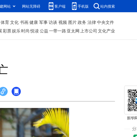
建网站
网站无障碍
客户端
手机版
站内搜索
体育
文化
书画
健康
军事
访谈
视频
图片
政务
法律
中央文件
展
彩票
娱乐
时尚
悦读
公益
一带一路
亚太网
上市公司
文化产业
亡