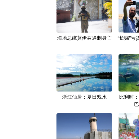
海地总统莫伊兹遇刺身亡
“长赐”
浙江仙居：夏日戏水
比利时：
巴