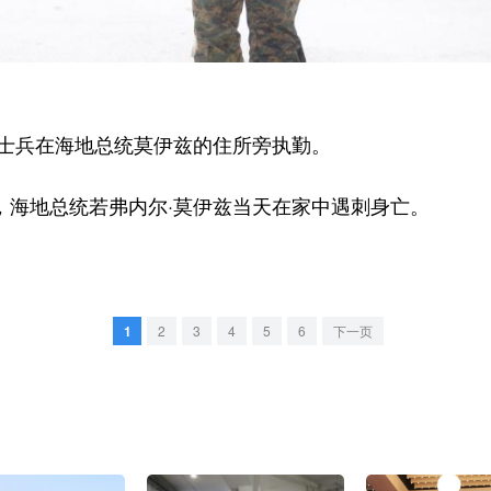
士兵在海地总统莫伊兹的住所旁执勤。
海地总统若弗内尔·莫伊兹当天在家中遇刺身亡。
1
2
3
4
5
6
下一页