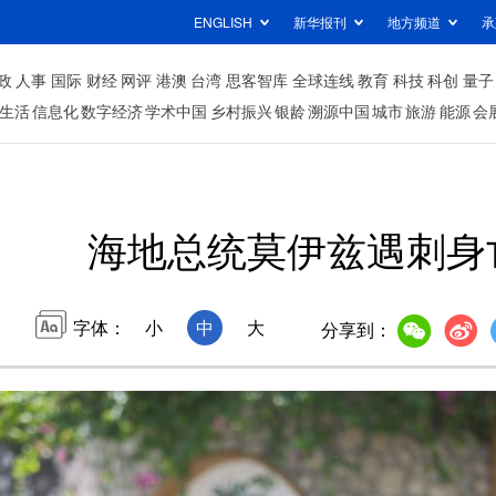
ENGLISH
新华报刊
地方频道
承
政
人事
国际
财经
网评
港澳
台湾
思客智库
全球连线
教育
科技
科创
量子
生活
信息化
数字经济
学术中国
乡村振兴
银龄
溯源中国
城市
旅游
能源
会
海地总统莫伊兹遇刺身
字体：
小
中
大
分享到：