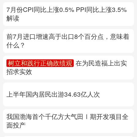
什么？
多语种频道
树立和践行正确政绩观
在为民造福上出实
English
Español
Français
عربى
招求实效
Русский язык
日本語
한국어
上半年国内居民出游34.63亿人次
Deutsch
Português
我国渤海首个千亿方大气田Ⅰ期开发项目全
面投产
专题丨
台风“白海豚”影响显著增强
降水极端
性突出
中国气象局升级应急响应
福建防台
风二级应急响应