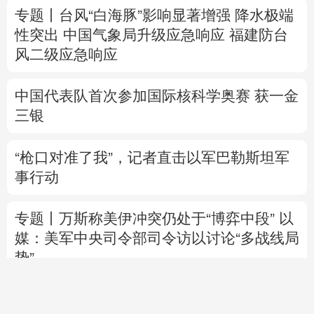
中国代表队首次参加国际核科学奥赛 获一金
三银
“枪口对准了我”，记者直击以军巴勒斯坦军
事行动
专题丨
万斯称美伊冲突仍处于“博弈中段”
以
媒：美军中央司令部司令访以讨论“多战线局
势”
乌总统：乌美就“爱国者”导弹供应达成协议
美媒：美“爱国者”导弹库存不足1700枚
美参议院通过临时拨款法案 暂缓政府“停
摆”风险