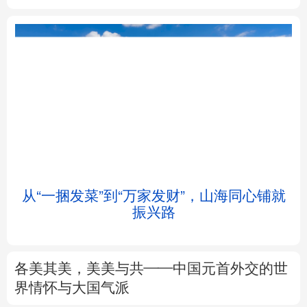
北京
天津
河北
山西
辽宁
吉林
上海
江苏
浙江
安徽
福建
江西
”
从“一捆发菜”到“万家发财”，山海同心铺就
振兴路
山东
河南
湖北
湖南
广东
广西
海南
重庆
各美其美，美美与共——中国元首外交的世
四川
贵州
云南
西藏
界情怀与大国气派
陕西
甘肃
青海
宁夏
7月份CPI同比上涨0.5%
PPI同比上涨3.5%
解读
新疆
内蒙古
黑龙江
前7月进口增速高于出口8个百分点，意味着