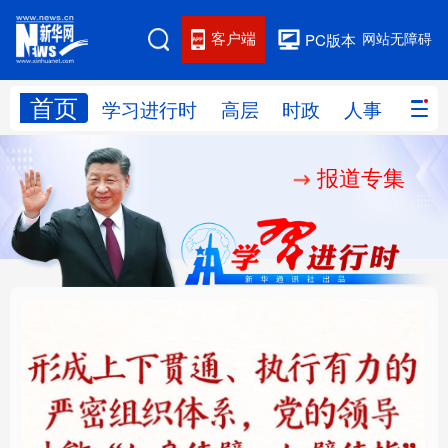
客户端
网站无障碍
PC版本
首页
网站地图
学习进行时
高层
时政
人事
国际
报道专集
学习进行时
高层
时政
人事
国际
财经
网评
港澳
台湾
思客智库
全球连线
教育
科技
科创
量子
体育
文化
书画
健康
军事
铸魂强党丨健全上下贯
人民的健康、体质、幸
访谈
视频
图片
政务