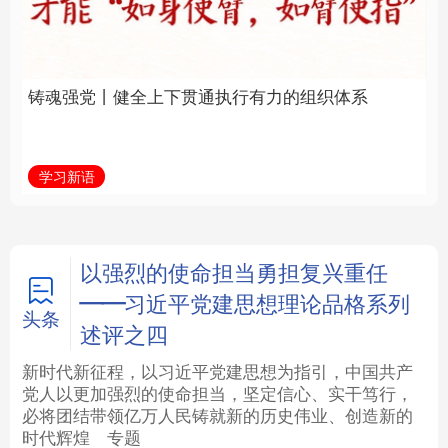
通执行有力的组织体系
福一脉相承
法律
中央文件
金融
汽车
学习新语
学习进行时
食品
人居
信息化
数字经济
学术中国
乡村振兴
银龄
溯源中国
以强烈的使命担当勇担复兴重任
——习近平党建思想理论品格系列
城市
旅游
能源
会展
头条
述评之四
彩票
娱乐
时尚
悦读
新时代新征程，以习近平党建思想为指引，中国共产
党人以更加强烈的使命担当，坚定信心、实干笃行，
必将团结带领亿万人民铸就新的历史伟业、创造新的
公益
一带一路
亚太网
上市公司
时代辉煌
专题
文化产业
地方频道