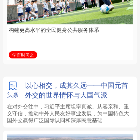
身公共服务体系
中国
法律
中央文件
金融
汽车
学而时习之
学习新语
食品
人居
信息化
数字经济
学术中国
乡村振兴
银龄
溯源中国
以心相交，成其久远——中国元首
外交的世界情怀与大国气派
头条
城市
旅游
能源
会展
在对外交往中，习近平主席坦率真诚、从容亲和、重
义守信，推动中外人民友好事业发展，为中国特色大
彩票
娱乐
时尚
悦读
国外交赢得广泛国际认同和深厚民意基础
公益
一带一路
亚太网
上市公司
文化产业
地方频道