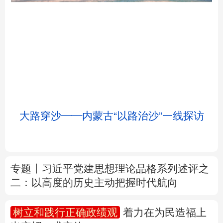
北京
天津
河北
山西
辽宁
吉林
上海
江苏
大路穿沙——内蒙古“以路治沙”一线探访
浙江
安徽
福建
江西
山东
河南
湖北
湖南
专题丨
习近平党建思想理论品格系列述评之
二：以高度的历史主动把握时代航向
广东
广西
海南
重庆
四川
贵州
云南
西藏
树立和践行正确政绩观
着力在为民造福上
出实招、求实效
陕西
甘肃
青海
宁夏
新疆
内蒙古
黑龙江
新华时评丨在迎难而上中打开广阔天地