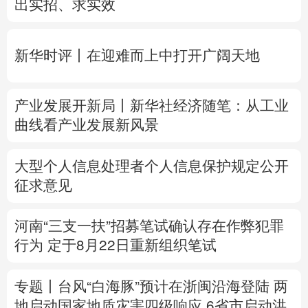
产业发展开新局丨
新华社经济随笔：从工业
多语种频道
曲线看产业发展新风景
English
Español
Français
عربى
大型个人信息处理者个人信息保护规定公开
Русский язык
日本語
한국어
征求意见
Deutsch
Português
河南“三支一扶”招募笔试确认存在作弊犯罪
行为
定于8月22日重新组织笔试
专题丨
台风“白海豚”预计在浙闽沿海登陆
两
地启动国家地质灾害四级响应
6省市启动洪
水防御Ⅳ级响应
自动驾驶有了安全准入基线 从这些方面读懂
新国标