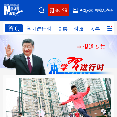
客户端
网站无障碍
PC版本
首页
网站地图
学习进行时
高层
时政
人事
国际
报道专集
学习进行时
高层
时政
人事
国际
财经
网评
港澳
台湾
思客智库
全球连线
教育
科技
科创
量子
体育
文化
书画
健康
军事
构建更高水平的全民健
乐享全民健身 共筑健康
访谈
视频
图片
政务