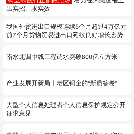
多语种频道
南水北调中线工程调水突破800亿立方米
English
Español
Français
عربى
Русский язык
日本語
한국어
产业发展开新局丨
老区铜企的“新质答卷”
Deutsch
Português
大型个人信息处理者个人信息保护规定公开
征求意见
专题丨
《民用航空发展“十五五”规划》印发
专题丨
台湾发布“白海豚”海上警报
浙江防台
风Ⅲ级响应
北京将迎短时强降水
河北暴雨