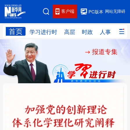
客户端
网站无障碍
PC版本
首页
网站地图
学习进行时
高层
时政
人事
国际
报道专集
学习进行时
高层
时政
人事
国际
财经
网评
港澳
台湾
思客智库
全球连线
教育
科技
科创
量子
体育
文化
书画
健康
军事
铸魂强党丨学懂弄通做
乐享全民健身 共筑健康
访谈
视频
图片
政务