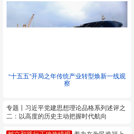
北京
天津
河北
山西
辽宁
吉林
上海
江苏
举
“十五五”开局之年传统产业转型焕新一线观
浙江
安徽
福建
江西
察
山东
河南
湖北
湖南
专题丨
习近平党建思想理论品格系列述评之
广东
广西
海南
重庆
二：以高度的历史主动把握时代航向
四川
贵州
云南
西藏
树立和践行正确政绩观
着力在为民造福上
陕西
甘肃
青海
宁夏
出实招、求实效
新疆
内蒙古
黑龙江
我国外贸进出口规模连续5个月超过4万亿元
前7个月货物贸易进出口延续良好增长态势