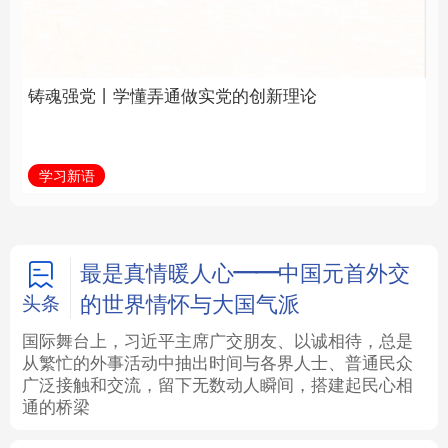
实党的创新理论
中国
法律
中央文件
金融
汽车
学习新语
学习新语
食品
人居
信息化
数字经济
学术中国
乡村振兴
银龄
溯源中国
最是真情暖人心——中国元首外交
的世界情怀与大国气派
头条
城市
旅游
能源
会展
国际舞台上，习近平主席广交朋友、以诚相待，总是
从繁忙的外事活动中抽出时间与各界人士、普通民众
彩票
娱乐
时尚
悦读
广泛接触和交流，留下无数动人瞬间，搭建起民心相
通的桥梁
公益
一带一路
亚太网
上市公司
文化产业
地方频道