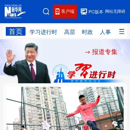
客户端
网站无障碍
PC版本
首页
网站地图
学习进行时
高层
时政
人事
国际
报道专集
学习进行时
高层
时政
人事
国际
财经
网评
港澳
台湾
思客智库
全球连线
教育
科技
科创
量子
体育
文化
书画
健康
军事
构建更高水平的全民健
铸魂强党丨坚持以党性
访谈
视频
图片
政务