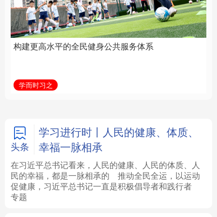
身公共服务体系
立身做事
法律
中央文件
金融
汽车
学而时习之
学习新语
食品
人居
信息化
数字经济
学术中国
乡村振兴
银龄
溯源中国
学习进行时丨人民的健康、体质、
幸福一脉相承
头条
城市
旅游
能源
会展
在习近平总书记看来，人民的健康、人民的体质、人
民的幸福，都是一脉相承的
推动全民全运，以运动
彩票
娱乐
时尚
悦读
促健康，习近平总书记一直是积极倡导者和践行者
专题
公益
一带一路
亚太网
上市公司
文化产业
地方频道