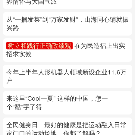
树立和践行正确政绩观
在为民造福上出实
多语种频道
招求实效
English
Español
Français
عربى
今年上半年人形机器人领域新设企业11.6万
Русский язык
日本語
한국어
户
Deutsch
Português
来这里“Cool一夏”
这样的中国，怎一
个“酷”字了得
全民健身日丨
最好的健康是把运动融入日常
家门口的运动场地，你都了解吗？
专题丨
台风“白海豚”逼近 重大气象灾害应急
响应升级
国家防总、应急管理部启动响应