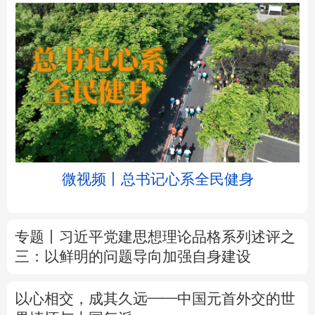
北京
天津
河北
山西
辽宁
吉林
上海
江苏
微视频丨总书记心系全民健身
浙江
安徽
福建
江西
山东
河南
湖北
湖南
专题丨
习近平党建思想理论品格系列述评之
三：以鲜明的问题导向加强自身建设
广东
广西
海南
重庆
四川
贵州
云南
西藏
以心相交，成其久远——中国元首外交的世
界情怀与大国气派
陕西
甘肃
青海
宁夏
从“一捆发菜”到“万家发财”，山海同心铺就振
新疆
内蒙古
黑龙江
兴路