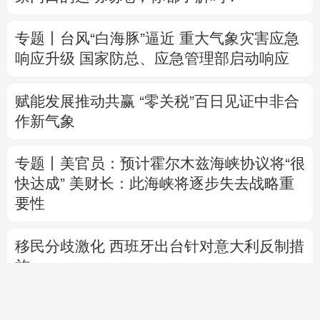
赋能发展推动共赢 “零关税”百日见证中非合
作新气象
专题丨
美官员：预计霍尔木兹海峡协议将“很
快达成”
美财长：此海峡将逐步失去战略重
要性
移民分歧激化 西班牙出台针对意大利反制措
施
美媒：马斯克拒绝让乌克兰用“星链”打击俄
境内目标
跨
直播中
里